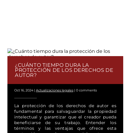
¿CUÁNTO TIEMPO DURA LA
PROTECCIÓN DE LOS DERECHOS DE
AUTOR?
Oct 16, 2024
|
Actualizaciones legales
|
0 comments
La protección de los derechos de autor es
fundamental para salvaguardar la propiedad
intelectual y garantizar que el creador pueda
beneficiarse de su trabajo. Entender los
términos y las ventajas que ofrece esta