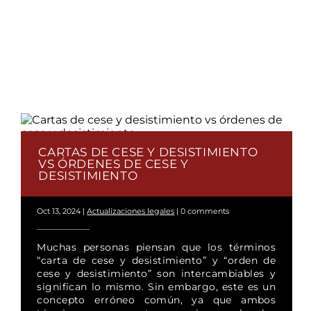
CARTAS DE CESE Y DESISTIMIENTO
VS ÓRDENES DE CESE Y
DESISTIMIENTO
Oct 13, 2024
|
Actualizaciones legales
|
0 comments
Muchas personas piensan que los términos
“carta de cese y desistimiento” y “orden de
cese y desistimiento” son intercambiables y
significan lo mismo. Sin embargo, este es un
concepto erróneo común, ya que ambos