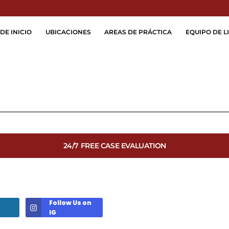
Skip to Main Content
DE INICIO
UBICACIONES
AREAS DE PRÁCTICA
EQUIPO DE LI
24/7 FREE CASE EVALUATION
Follow Us on
IG