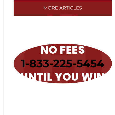
MORE ARTICLES
NO FEES
1-833-225-5454
UNTIL YOU WIN