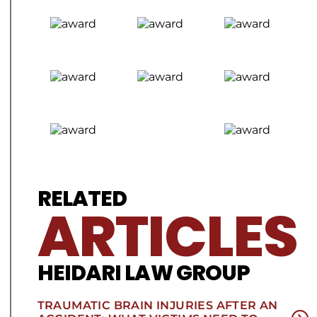
RELATED
ARTICLES
HEIDARI LAW GROUP
TRAUMATIC BRAIN INJURIES AFTER AN