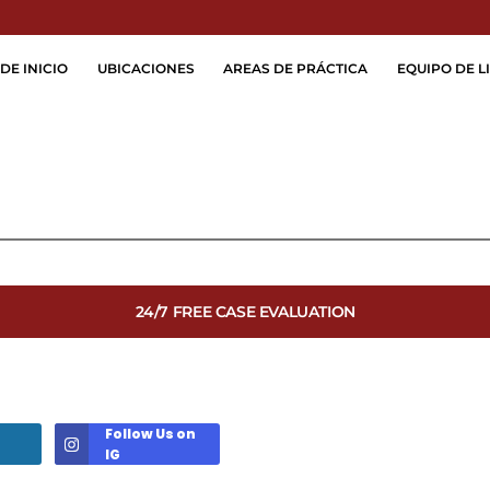
Skip to Main Content
DE INICIO
UBICACIONES
AREAS DE PRÁCTICA
EQUIPO DE LI
24/7 FREE CASE EVALUATION
Follow Us on
IG