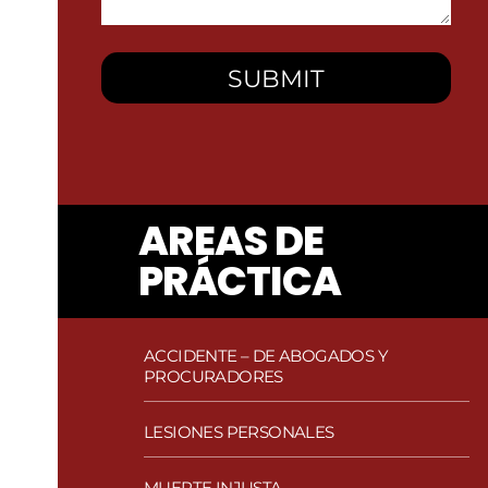
You?
AREAS DE
PRÁCTICA
ACCIDENTE – DE ABOGADOS Y
PROCURADORES
Accidentes de Autobuses Metro
LESIONES PERSONALES
Accidentes automovilísticos
Lesiones por Agresión Sexual
Abogado de accidentes de bicicleta
MUERTE INJUSTA