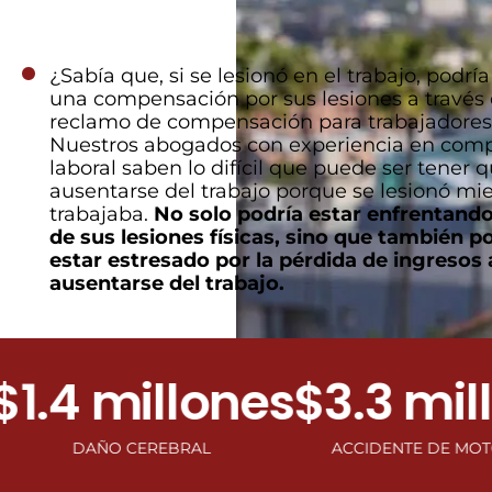
¿Sabía que, si se lesionó en el trabajo, podrí
una compensación por sus lesiones a través
reclamo de compensación para trabajadore
Nuestros abogados con experiencia en com
laboral saben lo difícil que puede ser tener 
ausentarse del trabajo porque se lesionó mi
trabajaba.
No solo podría estar enfrentando
de sus lesiones físicas, sino que también p
estar estresado por la pérdida de ingresos 
ausentarse del trabajo.
4 millones
$3.3 millo
DAÑO CEREBRAL
ACCIDENTE DE MOTOCICLE