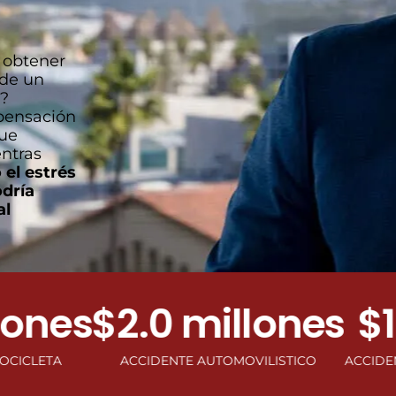
a obtener
 de un
s?
pensación
que
entras
 el estrés
odría
al
nes
$2.0 millones
$1.0
TA
ACCIDENTE AUTOMOVILISTICO
ACCIDENTE DE 