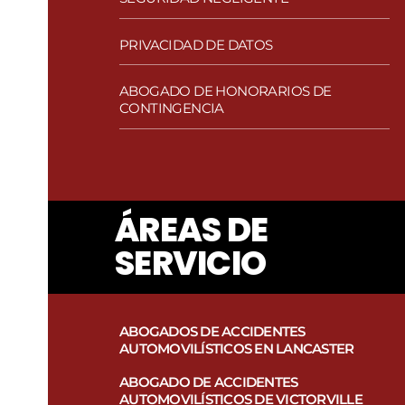
Mala conducta policial
Abogado de lesiones por
quemaduras
PRIVACIDAD DE DATOS
Abogados de Accidentes por
Resbalón y Caída
ABOGADO DE HONORARIOS DE
CONTINGENCIA
Lesiones de responsabilidad de
locales
ÁREAS DE
SERVICIO
ABOGADOS DE ACCIDENTES
AUTOMOVILÍSTICOS EN LANCASTER
ABOGADO DE ACCIDENTES
AUTOMOVILÍSTICOS DE VICTORVILLE