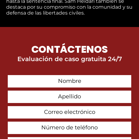
hasta la sentencia final. Sam Heidari también se
destaca por su compromiso con la comunidad y su
defensa de las libertades civiles.
CONTÁCTENOS
Evaluación de caso gratuita 24/7
First
Contact
Name
Last
Name
Email
Address
Phone
Number