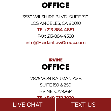
OFFICE
de
teléfono
proporcionado
3530 WILSHIRE BLVD. SUITE 710
arriba.
La
LOS ANGELES, CA 90010
frecuencia
TEL: 213-884-4881
de
FAX: 213-884-4588
los
SMS
info@HeidariLawGroup.com
puede
variar.
Pueden
IRVINE
aplicarse
OFFICE
cargos
por
datos.
17875 VON KARMAN AVE.
Para
obtener
SUITE 150 & 250
ayuda,
IRVINE, CA 92614
responda
TEL: 949-239-1020
HELP.
Responda
LIVE CHAT
TEXT US
FAX: 949-239-1021
STOP
info@HeidariLawGroup.com