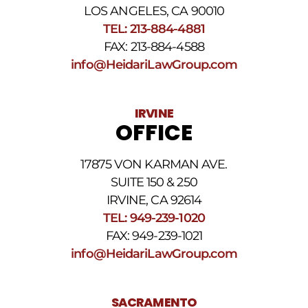
La
LOS ANGELES, CA 90010
frecuencia
TEL: 213-884-4881
de
FAX: 213-884-4588
los
SMS
info@HeidariLawGroup.com
puede
variar.
Pueden
IRVINE
aplicarse
OFFICE
cargos
por
datos.
17875 VON KARMAN AVE.
Para
obtener
SUITE 150 & 250
ayuda,
IRVINE, CA 92614
responda
TEL: 949-239-1020
HELP.
Responda
FAX: 949-239-1021
STOP
info@HeidariLawGroup.com
para
darse
de
baja.
SACRAMENTO