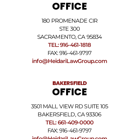
Revise
OFFICE
nuestra
Política
de
180 PROMENADE CIR
privacidad
STE 300
y
nuestros
SACRAMENTO, CA 95834
Términos
TEL: 916-461-1818
y
FAX: 916-461-9797
condiciones
de
info@HeidariLawGroup.com
SMS
.
BAKERSFIELD
OFFICE
3501 MALL VIEW RD SUITE 105
BAKERSFIELD, CA 93306
TEL: 661-409-0000
FAX: 916-461-9797
info@HeidariLawGroup.com