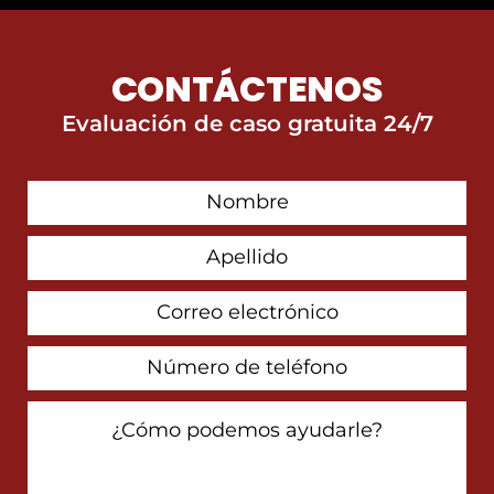
CONTÁCTENOS
Evaluación de caso gratuita 24/7
First
Contact
Name
Last
Name
Email
Address
Phone
Number
How
Can
We
Help