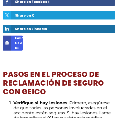
Share on Facebook
Share on X
Share on LinkedIn
Follow
Us on
IG
PASOS EN EL PROCESO DE
RECLAMACIÓN DE SEGURO
CON GEICO
Verifique si hay lesiones
: Primero, asegúrese
de que todas las personas involucradas en el
accidente estén seguras. Si hay lesiones, llame
de inmediato al 911 para asistencia médica.