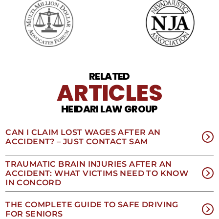
cargos
por
datos.
Para
obtener
ayuda,
responda
HELP.
RELATED
ARTICLES
Responda
STOP
para
HEIDARI LAW GROUP
darse
de
baja.
CAN I CLAIM LOST WAGES AFTER AN
Revise
ACCIDENT? – JUST CONTACT SAM
nuestra
Política
TRAUMATIC BRAIN INJURIES AFTER AN
de
ACCIDENT: WHAT VICTIMS NEED TO KNOW
privacidad
IN CONCORD
y
nuestros
Términos
THE COMPLETE GUIDE TO SAFE DRIVING
y
FOR SENIORS