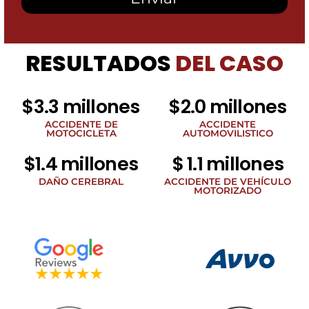
SMS
de
Heidari
Law
RESULTADOS
DEL CASO
Group
relacionados
con
noticias
$3.3 millones
$2.0 millones
legales
al
ACCIDENTE DE
ACCIDENTE
MOTOCICLETA
AUTOMOVILISTICO
número
de
$1.4 millones
$ 1.1 millones
teléfono
proporcionado
DAÑO CEREBRAL
ACCIDENTE DE VEHÍCULO
arriba.
MOTORIZADO
La
frecuencia
de
los
SMS
puede
variar.
Pueden
aplicarse