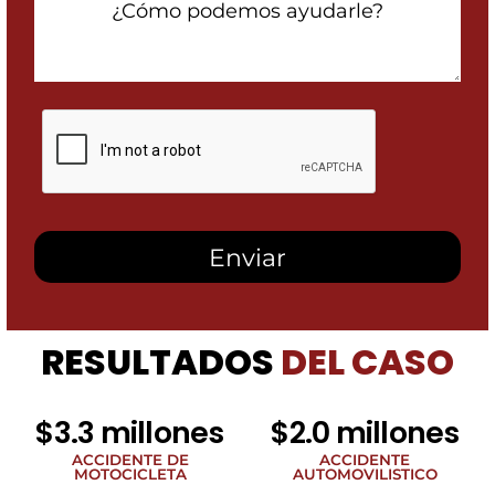
Can
We
Help
You?
Al
marcar
esta
casilla,
autorizo
recibir
mensajes
SMS
de
Heidari
Law
RESULTADOS
DEL CASO
Group
relacionados
con
noticias
$3.3 millones
$2.0 millones
legales
al
ACCIDENTE DE
ACCIDENTE
MOTOCICLETA
AUTOMOVILISTICO
número