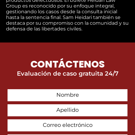
productos defectuosos. El bufete Heidari Law
Group es reconocido por su enfoque integral,
gestionando los casos desde la consulta inicial
hasta la sentencia final. Sam Heidari también se
destaca por su compromiso con la comunidad y su
defensa de las libertades civiles.
CONTÁCTENOS
Evaluación de caso gratuita 24/7
First
Contact
Name
Last
Name
Email
Address