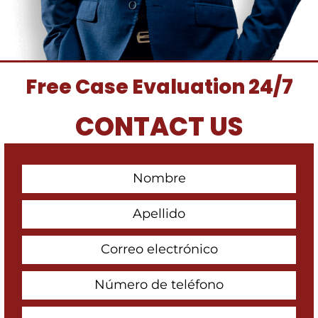
Free Case Evaluation 24/7
CONTACT US
First
Contact
Name
Last
Name
Email
Address
Phone
Number
How