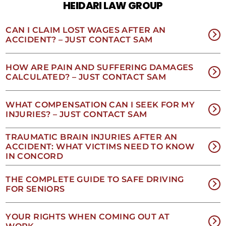
HEIDARI LAW GROUP
darse
de
baja.
CAN I CLAIM LOST WAGES AFTER AN
Revise
ACCIDENT? – JUST CONTACT SAM
nuestra
Política
de
HOW ARE PAIN AND SUFFERING DAMAGES
privacidad
CALCULATED? – JUST CONTACT SAM
y
nuestros
Términos
WHAT COMPENSATION CAN I SEEK FOR MY
y
INJURIES? – JUST CONTACT SAM
condiciones
de
TRAUMATIC BRAIN INJURIES AFTER AN
SMS
.
ACCIDENT: WHAT VICTIMS NEED TO KNOW
IN CONCORD
THE COMPLETE GUIDE TO SAFE DRIVING
FOR SENIORS
YOUR RIGHTS WHEN COMING OUT AT