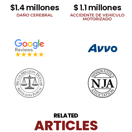
de
$1.4 millones
$ 1.1 millones
teléfono
proporcionado
DAÑO CEREBRAL
ACCIDENTE DE VEHÍCULO
arriba.
MOTORIZADO
La
frecuencia
de
los
SMS
puede
variar.
Pueden
aplicarse
cargos
por
datos.
Para
obtener
ayuda,
responda
HELP.
RELATED
ARTICLES
Responda
STOP
para