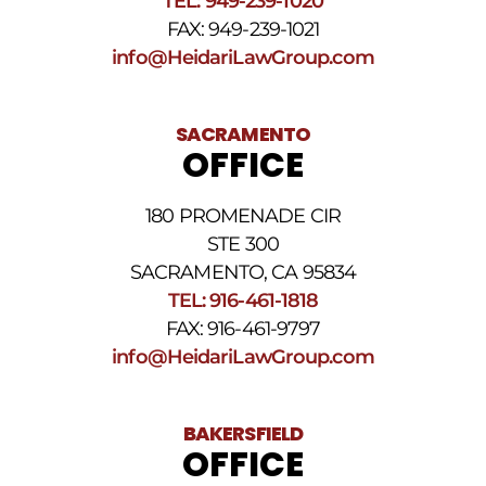
TEL: 949-239-1020
HELP.
Responda
FAX: 949-239-1021
STOP
info@HeidariLawGroup.com
para
darse
de
baja.
SACRAMENTO
Revise
OFFICE
nuestra
Política
de
180 PROMENADE CIR
privacidad
STE 300
y
nuestros
SACRAMENTO, CA 95834
Términos
TEL: 916-461-1818
y
FAX: 916-461-9797
condiciones
de
info@HeidariLawGroup.com
SMS
.
BAKERSFIELD
OFFICE