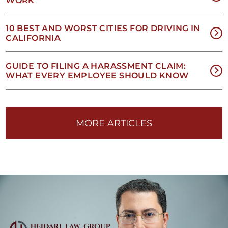
WORK
NO
10 BEST AND WORST CITIES FOR DRIVING IN
CALIFORNIA
EES
GUIDE TO FILING A HARASSMENT CLAIM:
WHAT EVERY EMPLOYEE SHOULD KNOW
1-
33-
MORE ARTICLES
25-
454
TIL
OU