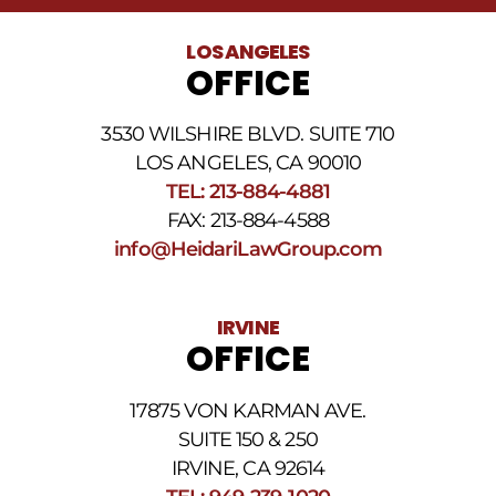
legales
al
LOS ANGELES
número
OFFICE
de
teléfono
proporcionado
3530 WILSHIRE BLVD. SUITE 710
arriba.
La
LOS ANGELES, CA 90010
frecuencia
TEL: 213-884-4881
de
FAX: 213-884-4588
los
SMS
info@HeidariLawGroup.com
puede
variar.
Pueden
IRVINE
aplicarse
OFFICE
cargos
por
datos.
17875 VON KARMAN AVE.
Para
obtener
SUITE 150 & 250
ayuda,
IRVINE, CA 92614
responda