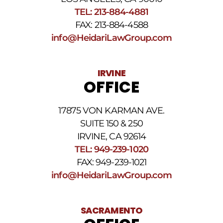
frecuencia
TEL: 213-884-4881
de
FAX: 213-884-4588
los
SMS
info@HeidariLawGroup.com
puede
variar.
Pueden
IRVINE
aplicarse
OFFICE
cargos
por
datos.
17875 VON KARMAN AVE.
Para
obtener
SUITE 150 & 250
ayuda,
IRVINE, CA 92614
responda
TEL: 949-239-1020
HELP.
Responda
FAX: 949-239-1021
STOP
info@HeidariLawGroup.com
para
darse
de
baja.
SACRAMENTO
Revise