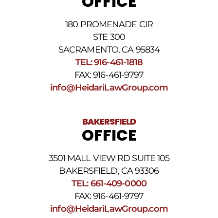
OFFICE
nuestra
Política
de
180 PROMENADE CIR
privacidad
STE 300
y
nuestros
SACRAMENTO, CA 95834
Términos
TEL: 916-461-1818
y
FAX: 916-461-9797
condiciones
de
info@HeidariLawGroup.com
SMS
.
BAKERSFIELD
OFFICE
3501 MALL VIEW RD SUITE 105
BAKERSFIELD, CA 93306
TEL: 661-409-0000
FAX: 916-461-9797
info@HeidariLawGroup.com