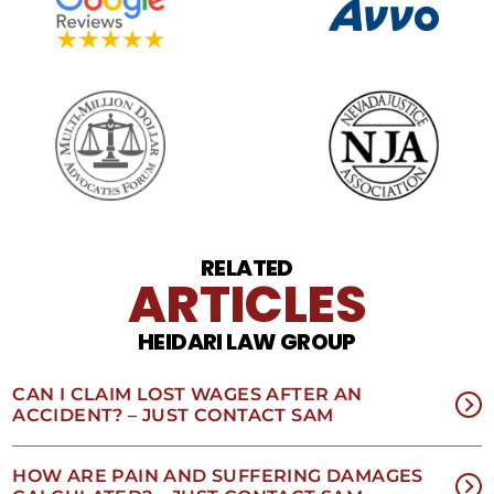
SMS
puede
variar.
Pueden
aplicarse
cargos
por
datos.
Para
obtener
ayuda,
responda
HELP.
RELATED
ARTICLES
Responda
STOP
para
HEIDARI LAW GROUP
darse
de
baja.
CAN I CLAIM LOST WAGES AFTER AN
Revise
ACCIDENT? – JUST CONTACT SAM
nuestra
Política
de
HOW ARE PAIN AND SUFFERING DAMAGES
privacidad