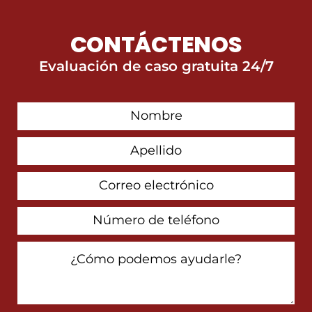
CONTÁCTENOS
Evaluación de caso gratuita 24/7
First
Contact
Name
Last
Name
Email
Address
Phone
Number
How
Can
We
Help
You?