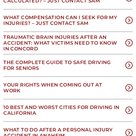
CALCULATED? – JUST CONTACT SAM
y
nuestros
Términos
WHAT COMPENSATION CAN I SEEK FOR MY
y
INJURIES? – JUST CONTACT SAM
condiciones
de
TRAUMATIC BRAIN INJURIES AFTER AN
SMS
.
ACCIDENT: WHAT VICTIMS NEED TO KNOW
IN CONCORD
THE COMPLETE GUIDE TO SAFE DRIVING
FOR SENIORS
YOUR RIGHTS WHEN COMING OUT AT
WORK
NO
10 BEST AND WORST CITIES FOR DRIVING IN
CALIFORNIA
EES
WHAT TO DO AFTER A PERSONAL INJURY
ACCIDENT IN ANAHEIM