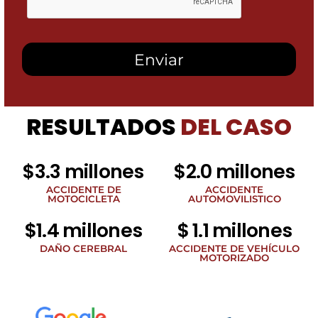
esta
casilla,
autorizo
recibir
mensajes
SMS
de
Heidari
Law
RESULTADOS
DEL CASO
Group
relacionados
con
noticias
$3.3 millones
$2.0 millones
legales
al
ACCIDENTE DE
ACCIDENTE
MOTOCICLETA
AUTOMOVILISTICO
número
de
$1.4 millones
$ 1.1 millones
teléfono
proporcionado
DAÑO CEREBRAL
ACCIDENTE DE VEHÍCULO
arriba.
MOTORIZADO
La
frecuencia
de
los