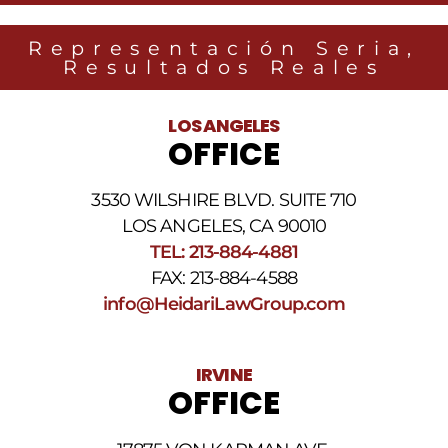
Group
relacionados
Representación Seria,
con
Resultados Reales
noticias
legales
al
LOS ANGELES
número
OFFICE
de
teléfono
proporcionado
3530 WILSHIRE BLVD. SUITE 710
arriba.
La
LOS ANGELES, CA 90010
frecuencia
TEL: 213-884-4881
de
FAX: 213-884-4588
los
SMS
info@HeidariLawGroup.com
puede
variar.
Pueden
IRVINE
aplicarse
OFFICE
cargos
por
datos.