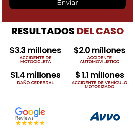
mensajes
SMS
de
Heidari
Law
RESULTADOS
DEL CASO
Group
relacionados
con
noticias
$3.3 millones
$2.0 millones
legales
al
ACCIDENTE DE
ACCIDENTE
MOTOCICLETA
AUTOMOVILISTICO
número
de
$1.4 millones
$ 1.1 millones
teléfono
proporcionado
DAÑO CEREBRAL
ACCIDENTE DE VEHÍCULO
arriba.
MOTORIZADO
La
frecuencia
de
los
SMS
puede
variar.
Pueden