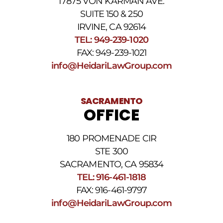
17875 VON KARMAN AVE.
Para
obtener
SUITE 150 & 250
ayuda,
IRVINE, CA 92614
responda
TEL: 949-239-1020
HELP.
Responda
FAX: 949-239-1021
STOP
info@HeidariLawGroup.com
para
darse
de
baja.
SACRAMENTO
Revise
OFFICE
nuestra
Política
de
180 PROMENADE CIR
privacidad
STE 300
y
nuestros
SACRAMENTO, CA 95834
Términos
TEL: 916-461-1818
y
FAX: 916-461-9797
condiciones
de
info@HeidariLawGroup.com
SMS
.