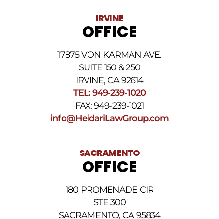
variar.
Pueden
IRVINE
aplicarse
OFFICE
cargos
por
datos.
17875 VON KARMAN AVE.
Para
obtener
SUITE 150 & 250
ayuda,
IRVINE, CA 92614
responda
TEL: 949-239-1020
HELP.
Responda
FAX: 949-239-1021
STOP
info@HeidariLawGroup.com
para
darse
de
baja.
SACRAMENTO
Revise
OFFICE
nuestra
Política
de
180 PROMENADE CIR
privacidad
STE 300
y
nuestros
SACRAMENTO, CA 95834