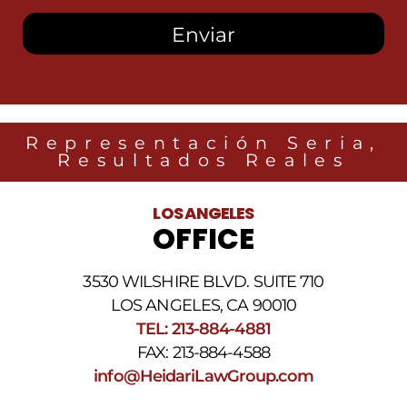
recibir
mensajes
SMS
de
Heidari
Law
Group
relacionados
Representación Seria,
con
Resultados Reales
noticias
legales
al
LOS ANGELES
número
OFFICE
de
teléfono
proporcionado
3530 WILSHIRE BLVD. SUITE 710
arriba.
La
LOS ANGELES, CA 90010
frecuencia
TEL: 213-884-4881
de
FAX: 213-884-4588
los
SMS
info@HeidariLawGroup.com
puede