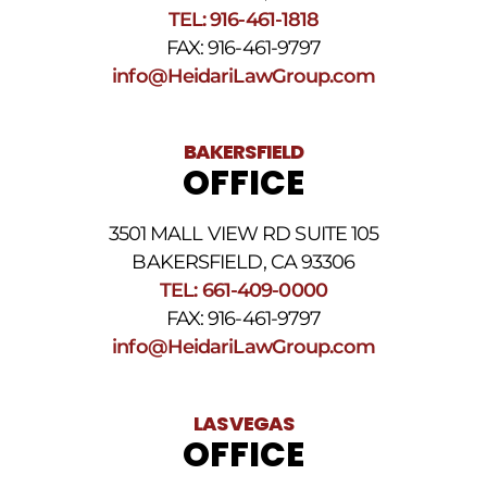
Términos
TEL: 916-461-1818
y
FAX: 916-461-9797
condiciones
de
info@HeidariLawGroup.com
SMS
.
BAKERSFIELD
OFFICE
3501 MALL VIEW RD SUITE 105
BAKERSFIELD, CA 93306
TEL: 661-409-0000
FAX: 916-461-9797
info@HeidariLawGroup.com
LAS VEGAS
OFFICE