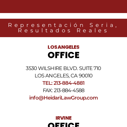
Heidari
Law
Group
relacionados
Representación Seria,
con
Resultados Reales
noticias
legales
al
LOS ANGELES
número
OFFICE
de
teléfono
proporcionado
3530 WILSHIRE BLVD. SUITE 710
arriba.
La
LOS ANGELES, CA 90010
frecuencia
TEL: 213-884-4881
de
FAX: 213-884-4588
los
SMS
info@HeidariLawGroup.com
puede
variar.
Pueden
IRVINE
aplicarse
OFFICE
cargos