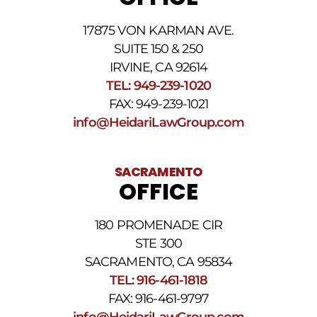
por
datos.
17875 VON KARMAN AVE.
Para
obtener
SUITE 150 & 250
ayuda,
IRVINE, CA 92614
responda
TEL: 949-239-1020
HELP.
Responda
FAX: 949-239-1021
STOP
info@HeidariLawGroup.com
para
darse
de
baja.
SACRAMENTO
Revise
OFFICE
nuestra
Política
de
180 PROMENADE CIR
privacidad
STE 300
y
nuestros
SACRAMENTO, CA 95834
Términos
TEL: 916-461-1818
y
FAX: 916-461-9797
condiciones
de
info@HeidariLawGroup.com