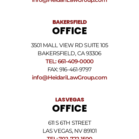
SMS
.
BAKERSFIELD
OFFICE
3501 MALL VIEW RD SUITE 105
BAKERSFIELD, CA 93306
TEL: 661-409-0000
FAX: 916-461-9797
info@HeidariLawGroup.com
LAS VEGAS
OFFICE
611 S 6TH STREET
LAS VEGAS, NV 89101
TEL: 702-722-1500