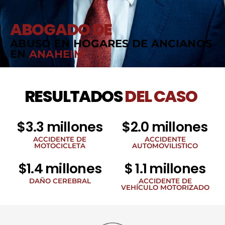
ABOGADO DE
ABUSO EN HOGARES DE ANCIANOS
EN
ANAHEIM
RESULTADOS
DEL CASO
$3.3 millones
$2.0 millones
ACCIDENTE DE
ACCIDENTE
MOTOCICLETA
AUTOMOVILISTICO
$1.4 millones
$ 1.1 millones
DAÑO CEREBRAL
ACCIDENTE DE
VEHÍCULO MOTORIZADO