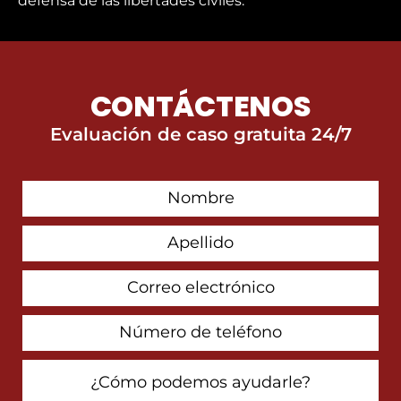
defensa de las libertades civiles.
CONTÁCTENOS
Evaluación de caso gratuita 24/7
First
Contact
Name
Last
Name
Email
Address
Phone
Number
How
Can