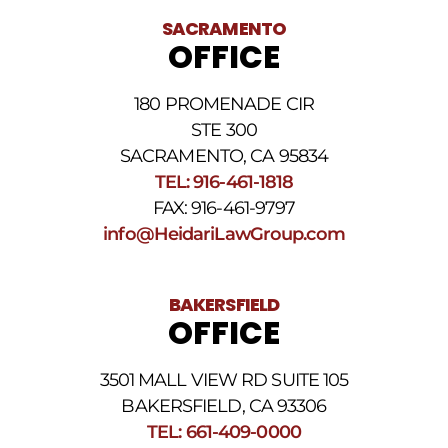
de
baja.
SACRAMENTO
Revise
OFFICE
nuestra
Política
de
180 PROMENADE CIR
privacidad
STE 300
y
nuestros
SACRAMENTO, CA 95834
Términos
TEL: 916-461-1818
y
FAX: 916-461-9797
condiciones
de
info@HeidariLawGroup.com
SMS
.
BAKERSFIELD
OFFICE
3501 MALL VIEW RD SUITE 105
BAKERSFIELD, CA 93306
TEL: 661-409-0000