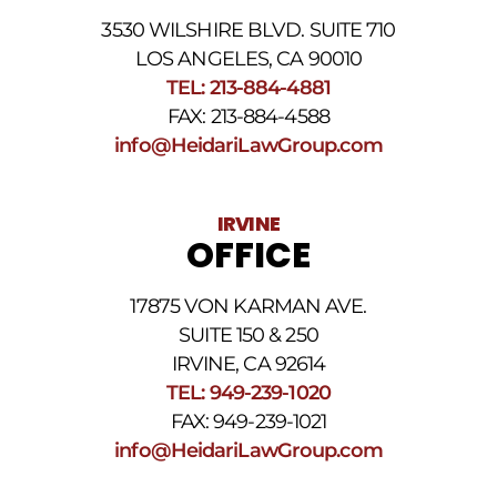
proporcionado
3530 WILSHIRE BLVD. SUITE 710
arriba.
La
LOS ANGELES, CA 90010
frecuencia
TEL: 213-884-4881
de
FAX: 213-884-4588
los
SMS
info@HeidariLawGroup.com
puede
variar.
Pueden
IRVINE
aplicarse
OFFICE
cargos
por
datos.
17875 VON KARMAN AVE.
Para
obtener
SUITE 150 & 250
ayuda,
IRVINE, CA 92614
responda
TEL: 949-239-1020
HELP.
Responda
FAX: 949-239-1021
STOP
info@HeidariLawGroup.com
para
darse