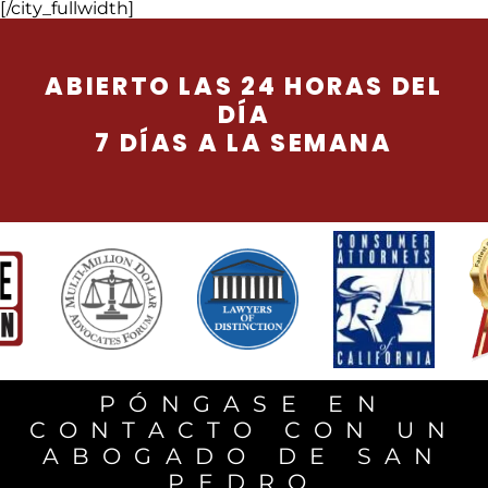
[/city_fullwidth]
ABIERTO LAS 24 HORAS DEL
DÍA
7 DÍAS A LA SEMANA
PÓNGASE EN
CONTACTO CON UN
ABOGADO DE SAN
PEDRO