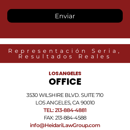
autorizo
recibir
mensajes
SMS
de
Heidari
Law
Group
relacionados
Representación Seria,
con
Resultados Reales
noticias
legales
al
LOS ANGELES
número
OFFICE
de
teléfono
proporcionado
3530 WILSHIRE BLVD. SUITE 710
arriba.
La
LOS ANGELES, CA 90010
frecuencia
TEL: 213-884-4881
de
FAX: 213-884-4588
los
SMS
info@HeidariLawGroup.com
puede