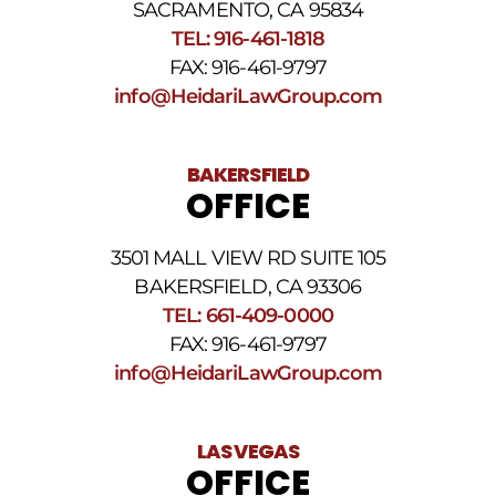
nuestros
SACRAMENTO, CA 95834
Términos
TEL: 916-461-1818
y
FAX: 916-461-9797
condiciones
de
info@HeidariLawGroup.com
SMS
.
BAKERSFIELD
OFFICE
3501 MALL VIEW RD SUITE 105
BAKERSFIELD, CA 93306
TEL: 661-409-0000
FAX: 916-461-9797
info@HeidariLawGroup.com
LAS VEGAS
OFFICE