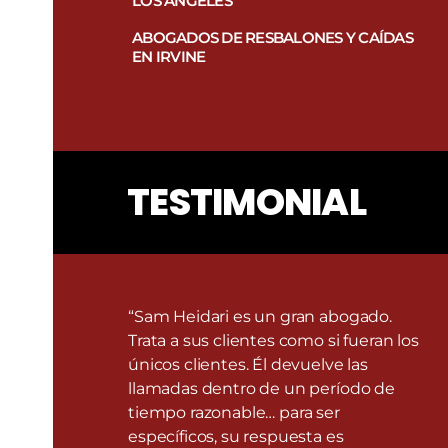
LOS ÁNGELES
Términos
y
ABOGADOS DE RESBALONES Y CAÍDAS
condiciones
EN IRVINE
de
SMS
.
TESTIMONIAL
“Sam Heidari es un gran abogado.
Trata a sus clientes como si fueran los
únicos clientes. Él devuelve las
llamadas dentro de un período de
tiempo razonable… para ser
específicos, su respuesta es