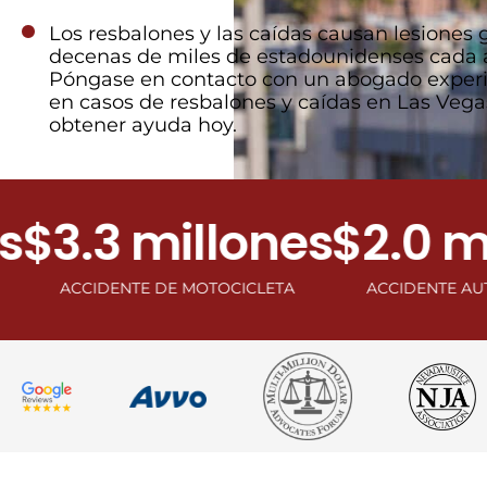
Los resbalones y las caídas causan lesiones 
decenas de miles de estadounidenses cada 
Póngase en contacto con un abogado expe
en casos de resbalones y caídas en Las Vega
obtener ayuda hoy.
 millones
$2.0 millon
TE DE MOTOCICLETA
ACCIDENTE AUTOMOVILISTICO