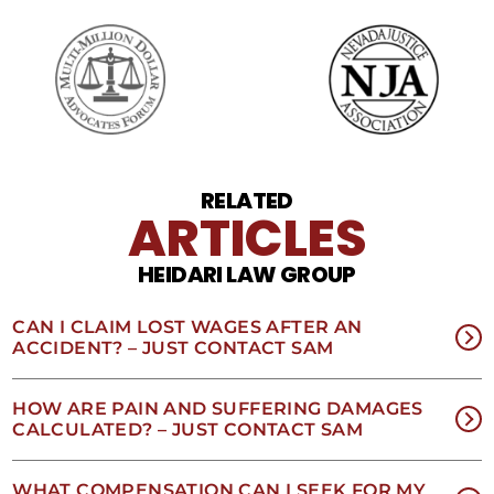
Pueden
aplicarse
cargos
por
datos.
Para
obtener
ayuda,
responda
HELP.
RELATED
ARTICLES
Responda
STOP
para
HEIDARI LAW GROUP
darse
de
baja.
CAN I CLAIM LOST WAGES AFTER AN
Revise
ACCIDENT? – JUST CONTACT SAM
nuestra
Política
de
HOW ARE PAIN AND SUFFERING DAMAGES
privacidad
CALCULATED? – JUST CONTACT SAM
y
nuestros
Términos
WHAT COMPENSATION CAN I SEEK FOR MY