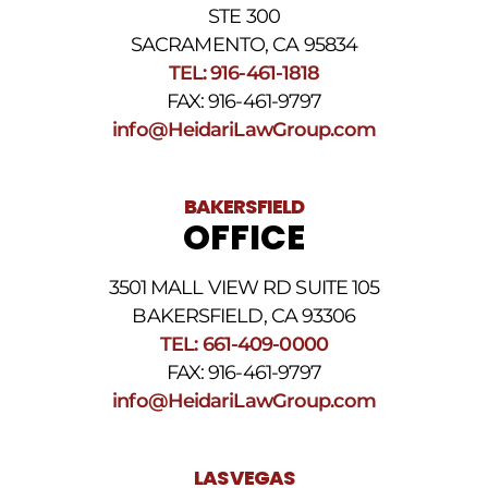
privacidad
STE 300
y
nuestros
SACRAMENTO, CA 95834
Términos
TEL: 916-461-1818
y
FAX: 916-461-9797
condiciones
de
info@HeidariLawGroup.com
SMS
.
BAKERSFIELD
OFFICE
3501 MALL VIEW RD SUITE 105
BAKERSFIELD, CA 93306
TEL: 661-409-0000
FAX: 916-461-9797
info@HeidariLawGroup.com
LAS VEGAS