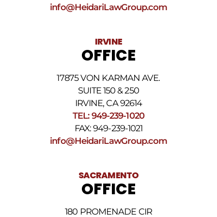
SMS
info@HeidariLawGroup.com
puede
variar.
Pueden
IRVINE
aplicarse
OFFICE
cargos
por
datos.
17875 VON KARMAN AVE.
Para
obtener
SUITE 150 & 250
ayuda,
IRVINE, CA 92614
responda
TEL: 949-239-1020
HELP.
Responda
FAX: 949-239-1021
STOP
info@HeidariLawGroup.com
para
darse
de
baja.
SACRAMENTO
Revise
OFFICE
nuestra
Política
de
180 PROMENADE CIR