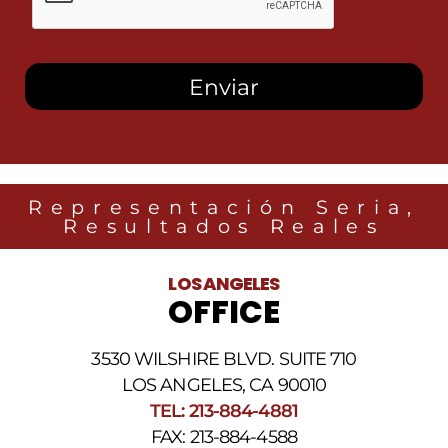
esta
casilla,
autorizo
recibir
mensajes
SMS
de
Heidari
Law
Group
relacionados
Representación Seria,
con
Resultados Reales
noticias
legales
al
LOS ANGELES
número
OFFICE
de
teléfono
proporcionado
3530 WILSHIRE BLVD. SUITE 710
arriba.
La
LOS ANGELES, CA 90010
frecuencia
TEL: 213-884-4881
de
FAX: 213-884-4588
los