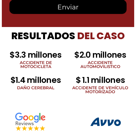
mensajes
SMS
de
Heidari
Law
RESULTADOS
DEL CASO
Group
relacionados
con
noticias
$3.3 millones
$2.0 millones
legales
al
ACCIDENTE DE
ACCIDENTE
MOTOCICLETA
AUTOMOVILISTICO
número
de
$1.4 millones
$ 1.1 millones
teléfono
proporcionado
DAÑO CEREBRAL
ACCIDENTE DE VEHÍCULO
arriba.
MOTORIZADO
La
frecuencia
de
los
SMS
puede
variar.