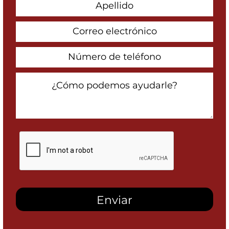
Last
Name
Email
Address
Phone
Number
How
Can
We
Help
You?
Al
marcar
esta
casilla,
autorizo
recibir
mensajes
SMS
de
Heidari