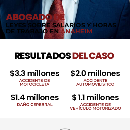
ABOGADO DE
LEYES SOBRE SALARIOS Y HORAS
DE TRABAJO EN
ANAHEIM
RESULTADOS
DEL CASO
$3.3 millones
$2.0 millones
ACCIDENTE DE
ACCIDENTE
MOTOCICLETA
AUTOMOVILISTICO
$1.4 millones
$ 1.1 millones
DAÑO CEREBRAL
ACCIDENTE DE
VEHÍCULO MOTORIZADO