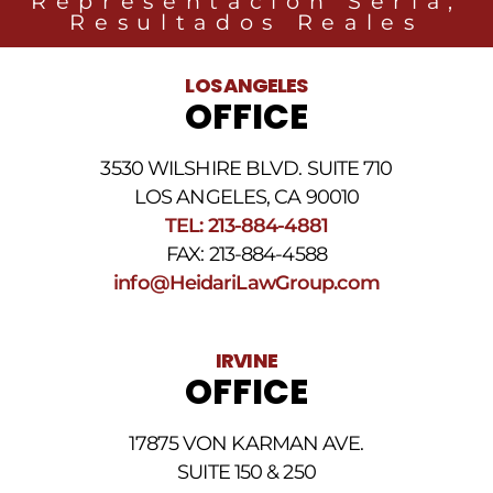
Representación Seria,
con
Resultados Reales
noticias
legales
al
LOS ANGELES
número
OFFICE
de
teléfono
proporcionado
3530 WILSHIRE BLVD. SUITE 710
arriba.
La
LOS ANGELES, CA 90010
frecuencia
TEL: 213-884-4881
de
FAX: 213-884-4588
los
SMS
info@HeidariLawGroup.com
puede
variar.
Pueden
IRVINE
aplicarse
OFFICE
cargos
por
datos.
17875 VON KARMAN AVE.
Para
obtener
SUITE 150 & 250
ayuda,