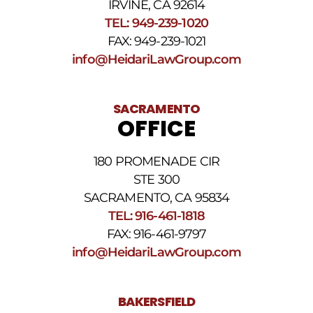
IRVINE, CA 92614
responda
TEL: 949-239-1020
HELP.
Responda
FAX: 949-239-1021
STOP
info@HeidariLawGroup.com
para
darse
de
baja.
SACRAMENTO
Revise
OFFICE
nuestra
Política
de
180 PROMENADE CIR
privacidad
STE 300
y
nuestros
SACRAMENTO, CA 95834
Términos
TEL: 916-461-1818
y
FAX: 916-461-9797
condiciones
de
info@HeidariLawGroup.com
SMS
.
BAKERSFIELD