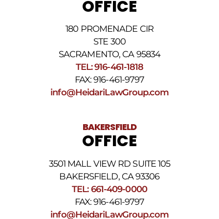
OFFICE
nuestra
Política
de
180 PROMENADE CIR
privacidad
STE 300
y
nuestros
SACRAMENTO, CA 95834
Términos
TEL: 916-461-1818
y
FAX: 916-461-9797
condiciones
de
info@HeidariLawGroup.com
SMS
.
BAKERSFIELD
OFFICE
3501 MALL VIEW RD SUITE 105
BAKERSFIELD, CA 93306
TEL: 661-409-0000
FAX: 916-461-9797
info@HeidariLawGroup.com