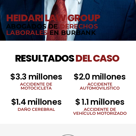
HEIDARI LAW GROUP
ABOGADOS DE
DERECHOS
LABORALES
EN BURBANK
RESULTADOS
DEL CASO
$3.3 millones
$2.0 millones
ACCIDENTE DE
ACCIDENTE
MOTOCICLETA
AUTOMOVILISTICO
$1.4 millones
$ 1.1 millones
DAÑO CEREBRAL
ACCIDENTE DE
VEHÍCULO MOTORIZADO