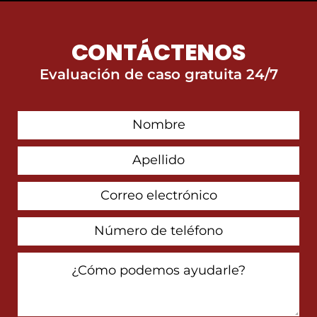
CONTÁCTENOS
Evaluación de caso gratuita 24/7
First
Contact
Name
Last
Name
Email
Address
Phone
Number
How
Can
We
Help
You?