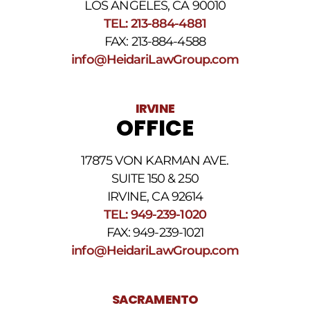
La
LOS ANGELES, CA 90010
frecuencia
TEL: 213-884-4881
de
FAX: 213-884-4588
los
SMS
info@HeidariLawGroup.com
puede
variar.
Pueden
IRVINE
aplicarse
OFFICE
cargos
por
datos.
17875 VON KARMAN AVE.
Para
obtener
SUITE 150 & 250
ayuda,
IRVINE, CA 92614
responda
TEL: 949-239-1020
HELP.
Responda
FAX: 949-239-1021
STOP
info@HeidariLawGroup.com
para
darse
de
baja.
SACRAMENTO
Revise