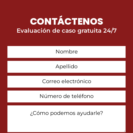
CONTÁCTENOS
Evaluación de caso gratuita 24/7
First
Contact
Name
Last
Name
Email
Address
Phone
Number
How
Can
We
Help
You?