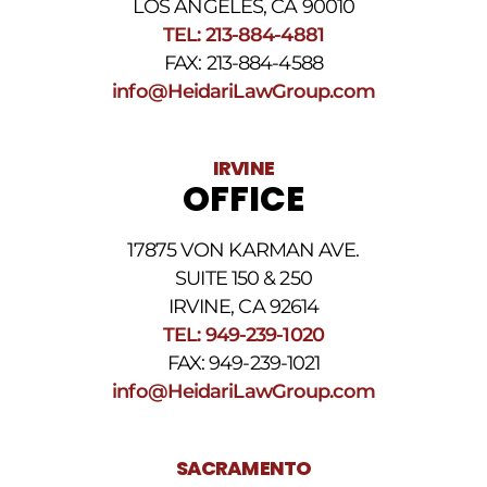
La
LOS ANGELES, CA 90010
frecuencia
TEL: 213-884-4881
de
FAX: 213-884-4588
los
SMS
info@HeidariLawGroup.com
puede
variar.
Pueden
IRVINE
aplicarse
OFFICE
cargos
por
datos.
17875 VON KARMAN AVE.
Para
obtener
SUITE 150 & 250
ayuda,
IRVINE, CA 92614
responda
TEL: 949-239-1020
HELP.
Responda
FAX: 949-239-1021
STOP
info@HeidariLawGroup.com
para
darse
de
baja.
SACRAMENTO
Revise