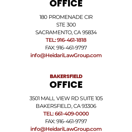
OFFICE
nuestra
Política
de
180 PROMENADE CIR
privacidad
STE 300
y
nuestros
SACRAMENTO, CA 95834
Términos
TEL: 916-461-1818
y
FAX: 916-461-9797
condiciones
de
info@HeidariLawGroup.com
SMS
.
BAKERSFIELD
OFFICE
3501 MALL VIEW RD SUITE 105
BAKERSFIELD, CA 93306
TEL: 661-409-0000
FAX: 916-461-9797
info@HeidariLawGroup.com