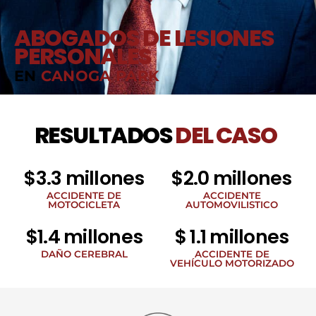
ABOGADOS DE LESIONES
PERSONALES
EN
CANOGA PARK
RESULTADOS
DEL CASO
$3.3 millones
$2.0 millones
ACCIDENTE DE
ACCIDENTE
MOTOCICLETA
AUTOMOVILISTICO
$1.4 millones
$ 1.1 millones
DAÑO CEREBRAL
ACCIDENTE DE
VEHÍCULO MOTORIZADO