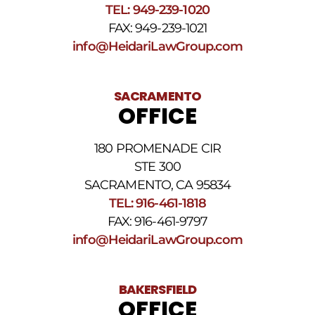
TEL: 949-239-1020
HELP.
Responda
FAX: 949-239-1021
STOP
info@HeidariLawGroup.com
para
darse
de
baja.
SACRAMENTO
Revise
OFFICE
nuestra
Política
de
180 PROMENADE CIR
privacidad
STE 300
y
nuestros
SACRAMENTO, CA 95834
Términos
TEL: 916-461-1818
y
FAX: 916-461-9797
condiciones
de
info@HeidariLawGroup.com
SMS
.
BAKERSFIELD
OFFICE