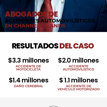
ABOGADOS DE
ACCIDENTES AUTOMOVILÍSTICOS
EN CHANNEL ISLANDS
RESULTADOS
DEL CASO
$3.3 millones
$2.0 millones
ACCIDENTE DE
ACCIDENTE
MOTOCICLETA
AUTOMOVILISTICO
$1.4 millones
$ 1.1 millones
DAÑO CEREBRAL
ACCIDENTE DE
VEHÍCULO MOTORIZADO