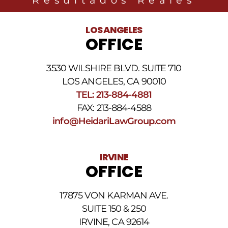
Resultados Reales
noticias
legales
al
LOS ANGELES
número
OFFICE
de
teléfono
proporcionado
3530 WILSHIRE BLVD. SUITE 710
arriba.
La
LOS ANGELES, CA 90010
frecuencia
TEL: 213-884-4881
de
FAX: 213-884-4588
los
SMS
info@HeidariLawGroup.com
puede
variar.
Pueden
IRVINE
aplicarse
OFFICE
cargos
por
datos.
17875 VON KARMAN AVE.
Para
obtener
SUITE 150 & 250
ayuda,
IRVINE, CA 92614
responda