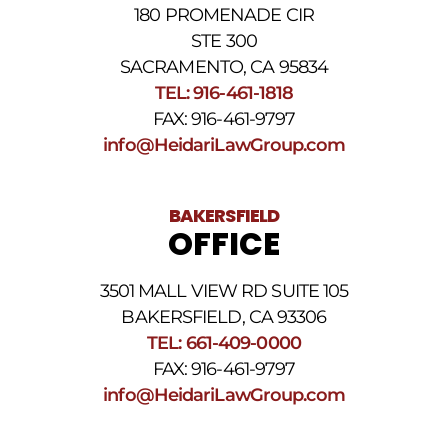
de
180 PROMENADE CIR
privacidad
STE 300
y
nuestros
SACRAMENTO, CA 95834
Términos
TEL: 916-461-1818
y
FAX: 916-461-9797
condiciones
de
info@HeidariLawGroup.com
SMS
.
BAKERSFIELD
OFFICE
3501 MALL VIEW RD SUITE 105
BAKERSFIELD, CA 93306
TEL: 661-409-0000
FAX: 916-461-9797
info@HeidariLawGroup.com