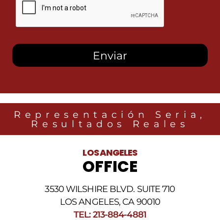
marcar
esta
casilla,
autorizo
recibir
mensajes
SMS
de
Heidari
Law
Group
relacionados
Representación Seria,
con
Resultados Reales
noticias
legales
al
LOS ANGELES
número
OFFICE
de
teléfono
proporcionado
3530 WILSHIRE BLVD. SUITE 710
arriba.
La
LOS ANGELES, CA 90010
frecuencia
TEL: 213-884-4881
de