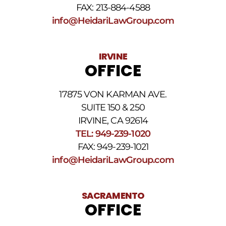
FAX: 213-884-4588
los
SMS
info@HeidariLawGroup.com
puede
variar.
Pueden
IRVINE
aplicarse
OFFICE
cargos
por
datos.
17875 VON KARMAN AVE.
Para
obtener
SUITE 150 & 250
ayuda,
IRVINE, CA 92614
responda
TEL: 949-239-1020
HELP.
Responda
FAX: 949-239-1021
STOP
info@HeidariLawGroup.com
para
darse
de
baja.
SACRAMENTO
Revise
OFFICE
nuestra
Política