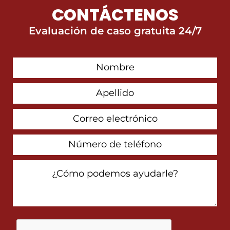
CONTÁCTENOS
Evaluación de caso gratuita 24/7
First
Contact
Name
Last
Name
Email
Address
Phone
Number
How
Can
We
Help
You?
Al