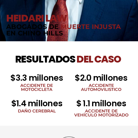
HEIDARI LAW
ABOGADOS DE
MUERTE INJUSTA
EN CHINO HILLS
RESULTADOS
DEL CASO
$3.3 millones
$2.0 millones
ACCIDENTE DE
ACCIDENTE
MOTOCICLETA
AUTOMOVILISTICO
$1.4 millones
$ 1.1 millones
DAÑO CEREBRAL
ACCIDENTE DE
VEHÍCULO MOTORIZADO