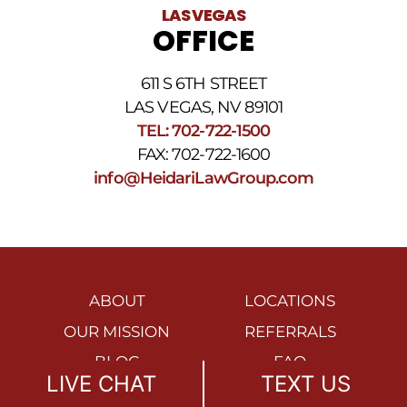
LAS VEGAS
OFFICE
611 S 6TH STREET
LAS VEGAS, NV 89101
TEL: 702-722-1500
FAX: 702-722-1600
info@HeidariLawGroup.com
ABOUT
LOCATIONS
OUR MISSION
REFERRALS
BLOG
FAQ
LIVE CHAT
TEXT US
SITEMAP
REVIEWS