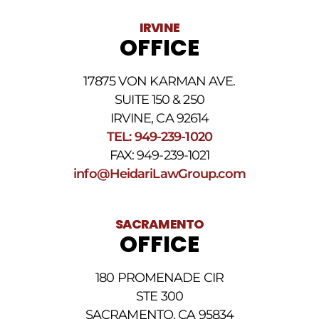
variar.
Pueden
IRVINE
aplicarse
OFFICE
cargos
por
datos.
17875 VON KARMAN AVE.
Para
obtener
SUITE 150 & 250
ayuda,
IRVINE, CA 92614
responda
TEL: 949-239-1020
HELP.
Responda
FAX: 949-239-1021
STOP
info@HeidariLawGroup.com
para
darse
de
baja.
SACRAMENTO
Revise
OFFICE
nuestra
Política
de
180 PROMENADE CIR
privacidad
STE 300
y
nuestros
SACRAMENTO, CA 95834