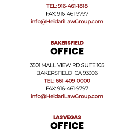
Términos
TEL: 916-461-1818
y
FAX: 916-461-9797
condiciones
de
info@HeidariLawGroup.com
SMS
.
BAKERSFIELD
OFFICE
3501 MALL VIEW RD SUITE 105
BAKERSFIELD, CA 93306
TEL: 661-409-0000
FAX: 916-461-9797
info@HeidariLawGroup.com
LAS VEGAS
OFFICE