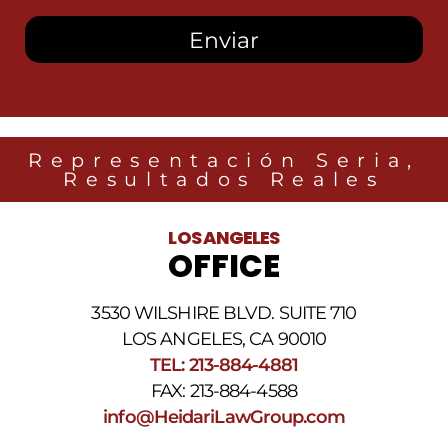
recibir
mensajes
SMS
de
Heidari
Law
Group
relacionados
Representación Seria,
con
Resultados Reales
noticias
legales
al
LOS ANGELES
número
OFFICE
de
teléfono
proporcionado
3530 WILSHIRE BLVD. SUITE 710
arriba.
La
LOS ANGELES, CA 90010
frecuencia
TEL: 213-884-4881
de
FAX: 213-884-4588
los
SMS
info@HeidariLawGroup.com
puede