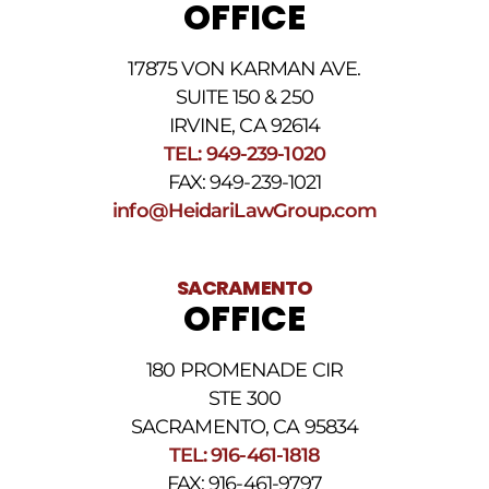
OFFICE
cargos
por
datos.
17875 VON KARMAN AVE.
Para
obtener
SUITE 150 & 250
ayuda,
IRVINE, CA 92614
responda
TEL: 949-239-1020
HELP.
Responda
FAX: 949-239-1021
STOP
info@HeidariLawGroup.com
para
darse
de
baja.
SACRAMENTO
Revise
OFFICE
nuestra
Política
de
180 PROMENADE CIR
privacidad
STE 300
y
nuestros
SACRAMENTO, CA 95834
Términos
TEL: 916-461-1818
y
FAX: 916-461-9797
condiciones