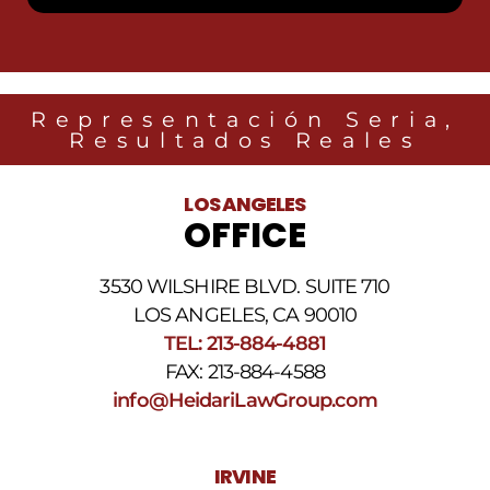
SMS
de
Heidari
Law
Group
relacionados
Representación Seria,
con
Resultados Reales
noticias
legales
al
LOS ANGELES
número
OFFICE
de
teléfono
proporcionado
3530 WILSHIRE BLVD. SUITE 710
arriba.
La
LOS ANGELES, CA 90010
frecuencia
TEL: 213-884-4881
de
FAX: 213-884-4588
los
SMS
info@HeidariLawGroup.com
puede
variar.
Pueden
IRVINE
aplicarse