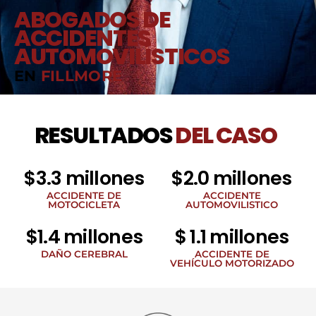
ABOGADOS DE
ACCIDENTES
AUTOMOVILÍSTICOS
EN
FILLMORE
RESULTADOS
DEL CASO
$3.3 millones
$2.0 millones
ACCIDENTE DE
ACCIDENTE
MOTOCICLETA
AUTOMOVILISTICO
$1.4 millones
$ 1.1 millones
DAÑO CEREBRAL
ACCIDENTE DE
VEHÍCULO MOTORIZADO