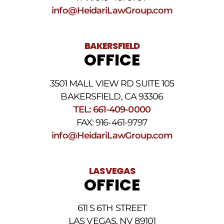
de
info@HeidariLawGroup.com
SMS
.
BAKERSFIELD
OFFICE
3501 MALL VIEW RD SUITE 105
BAKERSFIELD, CA 93306
TEL: 661-409-0000
FAX: 916-461-9797
info@HeidariLawGroup.com
LAS VEGAS
OFFICE
611 S 6TH STREET
LAS VEGAS, NV 89101