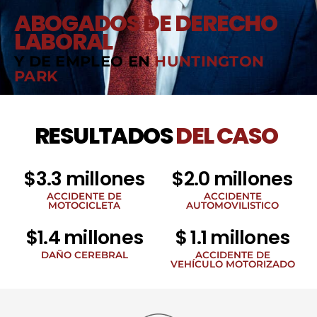
ABOGADOS DE DERECHO
LABORAL
Y DE EMPLEO EN
HUNTINGTON
PARK
RESULTADOS
DEL CASO
$3.3 millones
$2.0 millones
ACCIDENTE DE
ACCIDENTE
MOTOCICLETA
AUTOMOVILISTICO
$1.4 millones
$ 1.1 millones
DAÑO CEREBRAL
ACCIDENTE DE
VEHÍCULO MOTORIZADO