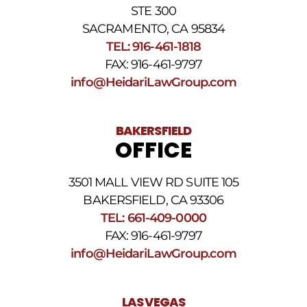
privacidad
STE 300
y
nuestros
SACRAMENTO, CA 95834
Términos
TEL: 916-461-1818
y
FAX: 916-461-9797
condiciones
de
info@HeidariLawGroup.com
SMS
.
BAKERSFIELD
OFFICE
3501 MALL VIEW RD SUITE 105
BAKERSFIELD, CA 93306
TEL: 661-409-0000
FAX: 916-461-9797
info@HeidariLawGroup.com
LAS VEGAS