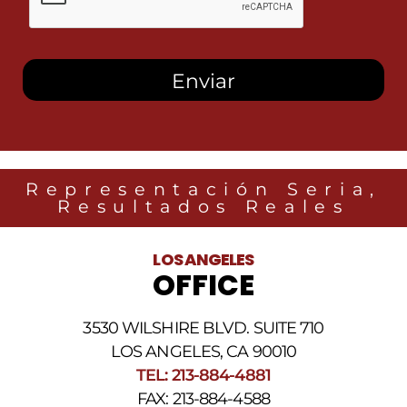
esta
casilla,
autorizo
recibir
mensajes
SMS
de
Heidari
Law
Group
relacionados
Representación Seria,
con
Resultados Reales
noticias
legales
al
LOS ANGELES
número
OFFICE
de
teléfono
proporcionado
3530 WILSHIRE BLVD. SUITE 710
arriba.
La
LOS ANGELES, CA 90010
frecuencia
TEL: 213-884-4881
de
FAX: 213-884-4588
los