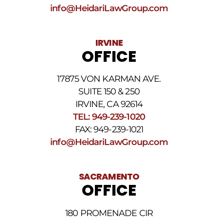
SMS
info@HeidariLawGroup.com
puede
variar.
Pueden
IRVINE
aplicarse
OFFICE
cargos
por
datos.
17875 VON KARMAN AVE.
Para
obtener
SUITE 150 & 250
ayuda,
IRVINE, CA 92614
responda
TEL: 949-239-1020
HELP.
Responda
FAX: 949-239-1021
STOP
info@HeidariLawGroup.com
para
darse
de
baja.
SACRAMENTO
Revise
OFFICE
nuestra
Política
de
180 PROMENADE CIR