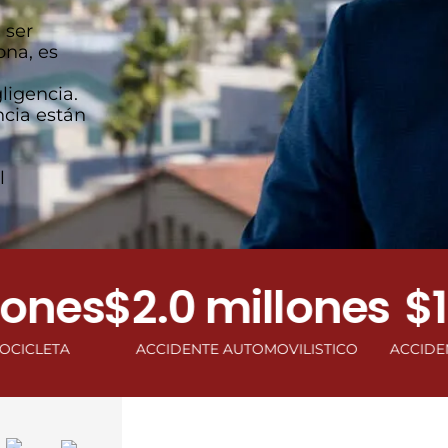
 ser
ona, es
ligencia.
ncia están
l
es
$2.0 millones
$1.0 
A
ACCIDENTE AUTOMOVILISTICO
ACCIDENTE DE 