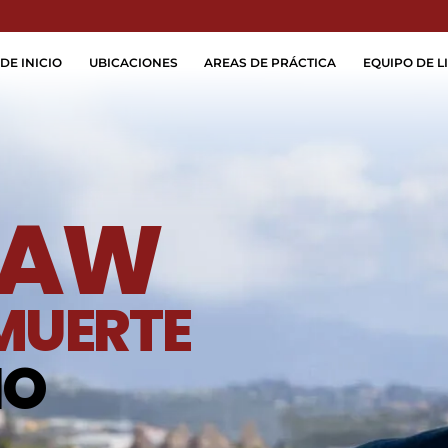
Skip to Main Content
DE INICIO
UBICACIONES
AREAS DE PRÁCTICA
EQUIPO DE LI
LAW
MUERTE
IO