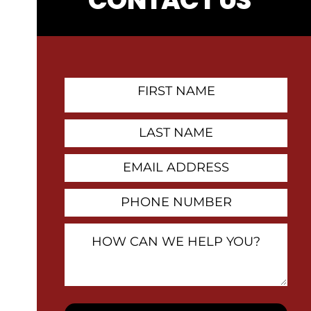
CONTACT US
First
Name
Contact
Last
Name
Email
Address
Phone
Number
How
Can
We
Help
You?