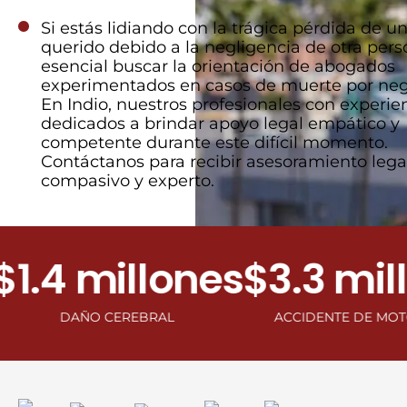
Si estás lidiando con la trágica pérdida de un
querido debido a la negligencia de otra pers
esencial buscar la orientación de abogados
experimentados en casos de muerte por neg
En Indio, nuestros profesionales con experie
dedicados a brindar apoyo legal empático y
competente durante este difícil momento.
Contáctanos para recibir asesoramiento lega
compasivo y experto.
4 millones
$3.3 millon
DAÑO CEREBRAL
ACCIDENTE DE MOTOCICLET