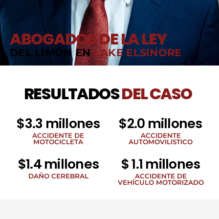
ABOGADOS DE LA LEY
DEL LIMÓN EN
LAKE ELSINORE
RESULTADOS
DEL CASO
$3.3 millones
$2.0 millones
ACCIDENTE DE
ACCIDENTE
MOTOCICLETA
AUTOMOVILISTICO
$1.4 millones
$ 1.1 millones
DAÑO CEREBRAL
ACCIDENTE DE
VEHÍCULO MOTORIZADO