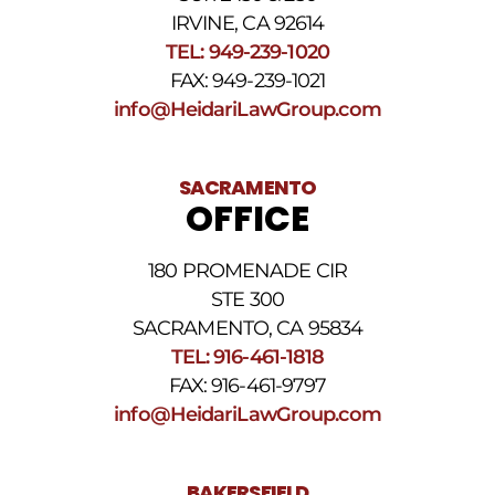
ayuda,
IRVINE, CA 92614
responda
TEL: 949-239-1020
HELP.
Responda
FAX: 949-239-1021
STOP
info@HeidariLawGroup.com
para
darse
de
baja.
SACRAMENTO
Revise
OFFICE
nuestra
Política
de
180 PROMENADE CIR
privacidad
STE 300
y
nuestros
SACRAMENTO, CA 95834
Términos
TEL: 916-461-1818
y
FAX: 916-461-9797
condiciones
de
info@HeidariLawGroup.com
SMS
.
BAKERSFIELD