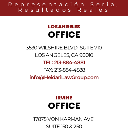
relacionados
Representación Seria,
con
Resultados Reales
noticias
legales
al
LOS ANGELES
número
OFFICE
de
teléfono
proporcionado
3530 WILSHIRE BLVD. SUITE 710
arriba.
La
LOS ANGELES, CA 90010
frecuencia
TEL: 213-884-4881
de
FAX: 213-884-4588
los
SMS
info@HeidariLawGroup.com
puede
variar.
Pueden
IRVINE
aplicarse
OFFICE
cargos
por
datos.
17875 VON KARMAN AVE.
Para
obtener
SUITE 150 & 250