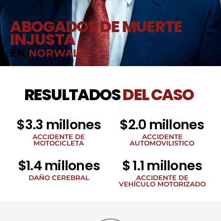
ABOGADOS DE MUERTE
INJUSTA
EN
NORWALK
RESULTADOS
DEL CASO
$3.3 millones
$2.0 millones
ACCIDENTE DE
ACCIDENTE
MOTOCICLETA
AUTOMOVILISTICO
$1.4 millones
$ 1.1 millones
DAÑO CEREBRAL
ACCIDENTE DE
VEHÍCULO MOTORIZADO