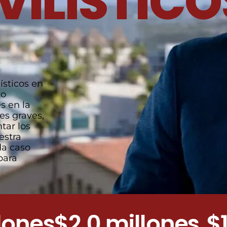
ILÍSTICO
ísticos en
to
s en la
es graves,
tar los
estra
da caso
para
es
$2.0 millones
$1.0 