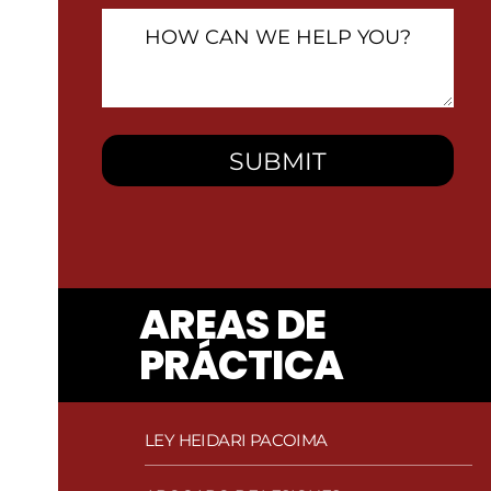
How
Can
We
Help
You?
AREAS DE
PRÁCTICA
LEY HEIDARI PACOIMA