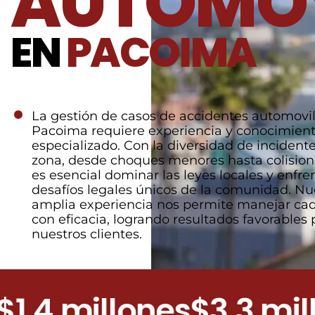
AUTOMOV
EN
PACOIMA
La gestión de casos de accidentes automovil
Pacoima requiere experiencia y conocimien
especializado. Con la diversidad de incidente
zona, desde choques menores hasta colision
es esencial dominar las leyes locales y enfren
desafíos legales únicos de la comunidad. Nu
amplia experiencia nos permite manejar ca
con eficacia, logrando resultados favorables 
nuestros clientes.
4 millones
$3.3 millon