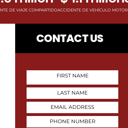
IAJE COMPARTIDO
ACCIDENTE DE VEHÍCULO MOTORIZADO
AC
CONTACT US
First
Name
Contact
Last
Name
Email
Address
Phone
Number