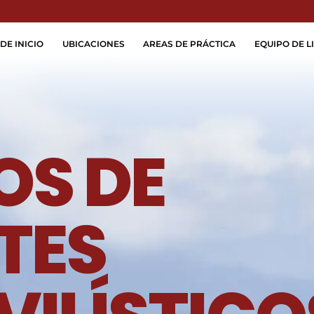
Skip to Main Content
DE INICIO
UBICACIONES
AREAS DE PRÁCTICA
EQUIPO DE LI
S DE
TES