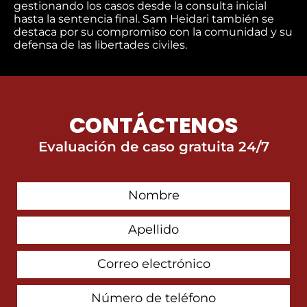
gestionando los casos desde la consulta inicial
hasta la sentencia final. Sam Heidari también se
destaca por su compromiso con la comunidad y su
defensa de las libertades civiles.
CONTÁCTENOS
Evaluación de caso gratuita 24/7
First
Contact
Name
Last
Name
Email
Address
Phone
Number