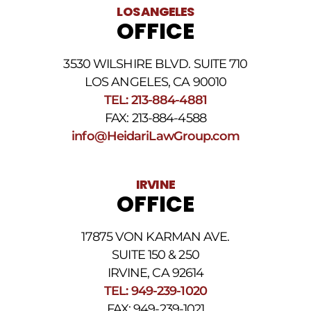
al
LOS ANGELES
número
OFFICE
de
teléfono
proporcionado
3530 WILSHIRE BLVD. SUITE 710
arriba.
La
LOS ANGELES, CA 90010
frecuencia
TEL: 213-884-4881
de
FAX: 213-884-4588
los
SMS
info@HeidariLawGroup.com
puede
variar.
Pueden
IRVINE
aplicarse
OFFICE
cargos
por
datos.
17875 VON KARMAN AVE.
Para
obtener
SUITE 150 & 250
ayuda,
IRVINE, CA 92614
responda
TEL: 949-239-1020
HELP.
Responda
FAX: 949-239-1021