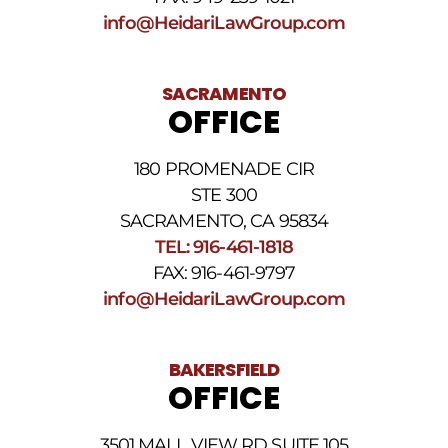
STOP
info@HeidariLawGroup.com
para
darse
de
baja.
SACRAMENTO
Revise
OFFICE
nuestra
Política
de
180 PROMENADE CIR
privacidad
STE 300
y
nuestros
SACRAMENTO, CA 95834
Términos
TEL: 916-461-1818
y
FAX: 916-461-9797
condiciones
de
info@HeidariLawGroup.com
SMS
.
BAKERSFIELD
OFFICE
3501 MALL VIEW RD SUITE 105