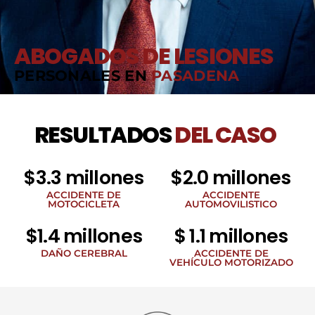
ABOGADOS DE LESIONES
PERSONALES EN
PASADENA
RESULTADOS
DEL CASO
$3.3 millones
$2.0 millones
ACCIDENTE DE
ACCIDENTE
MOTOCICLETA
AUTOMOVILISTICO
$1.4 millones
$ 1.1 millones
DAÑO CEREBRAL
ACCIDENTE DE
VEHÍCULO MOTORIZADO