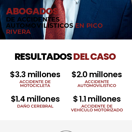
ABOGADOS
DE ACCIDENTES
AUTOMOVILÍSTICOS
EN PICO
RIVERA
RESULTADOS
DEL CASO
$3.3 millones
$2.0 millones
ACCIDENTE DE
ACCIDENTE
MOTOCICLETA
AUTOMOVILISTICO
$1.4 millones
$ 1.1 millones
DAÑO CEREBRAL
ACCIDENTE DE
VEHÍCULO MOTORIZADO