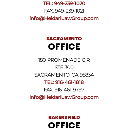
TEL: 949-239-1020
HELP.
Responda
FAX: 949-239-1021
STOP
info@HeidariLawGroup.com
para
darse
de
baja.
SACRAMENTO
Revise
OFFICE
nuestra
Política
de
180 PROMENADE CIR
privacidad
STE 300
y
nuestros
SACRAMENTO, CA 95834
Términos
TEL: 916-461-1818
y
FAX: 916-461-9797
condiciones
de
info@HeidariLawGroup.com
SMS
.
BAKERSFIELD
OFFICE