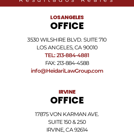
noticias
legales
al
LOS ANGELES
número
OFFICE
de
teléfono
proporcionado
3530 WILSHIRE BLVD. SUITE 710
arriba.
La
LOS ANGELES, CA 90010
frecuencia
TEL: 213-884-4881
de
FAX: 213-884-4588
los
SMS
info@HeidariLawGroup.com
puede
variar.
Pueden
IRVINE
aplicarse
OFFICE
cargos
por
datos.
17875 VON KARMAN AVE.
Para
obtener
SUITE 150 & 250
ayuda,
IRVINE, CA 92614
responda