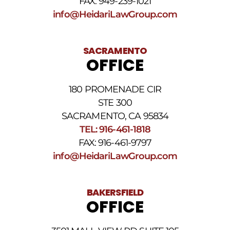
FAX: 949-239-1021
STOP
info@HeidariLawGroup.com
para
darse
de
baja.
SACRAMENTO
Revise
OFFICE
nuestra
Política
de
180 PROMENADE CIR
privacidad
STE 300
y
nuestros
SACRAMENTO, CA 95834
Términos
TEL: 916-461-1818
y
FAX: 916-461-9797
condiciones
de
info@HeidariLawGroup.com
SMS
.
BAKERSFIELD
OFFICE