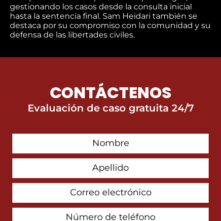
gestionando los casos desde la consulta inicial
hasta la sentencia final. Sam Heidari también se
destaca por su compromiso con la comunidad y su
defensa de las libertades civiles.
CONTÁCTENOS
Evaluación de caso gratuita 24/7
First
Contact
Name
Last
Name
Email
Address
Phone