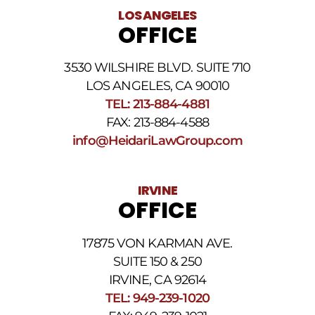
al
LOS ANGELES
número
OFFICE
de
teléfono
proporcionado
3530 WILSHIRE BLVD. SUITE 710
arriba.
La
LOS ANGELES, CA 90010
frecuencia
TEL: 213-884-4881
de
FAX: 213-884-4588
los
SMS
info@HeidariLawGroup.com
puede
variar.
Pueden
IRVINE
aplicarse
OFFICE
cargos
por
datos.
17875 VON KARMAN AVE.
Para
obtener
SUITE 150 & 250
ayuda,
IRVINE, CA 92614
responda
TEL: 949-239-1020
HELP.
Responda