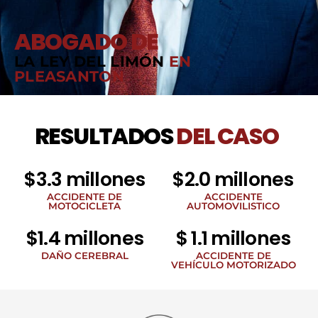
ABOGADO DE
LA LEY DEL LIMÓN
EN
PLEASANTON
RESULTADOS
DEL CASO
$3.3 millones
$2.0 millones
ACCIDENTE DE
ACCIDENTE
MOTOCICLETA
AUTOMOVILISTICO
$1.4 millones
$ 1.1 millones
DAÑO CEREBRAL
ACCIDENTE DE
VEHÍCULO MOTORIZADO