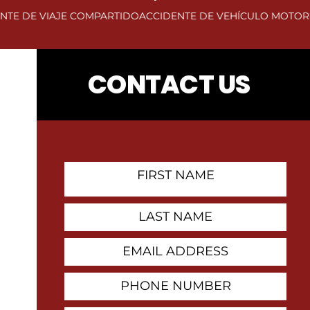
IAJE COMPARTIDO
ACCIDENTE DE VEHÍCULO MOTORIZADO
AC
CONTACT US
First
Name
Contact
Last
Name
Email
Address
Phone
Number