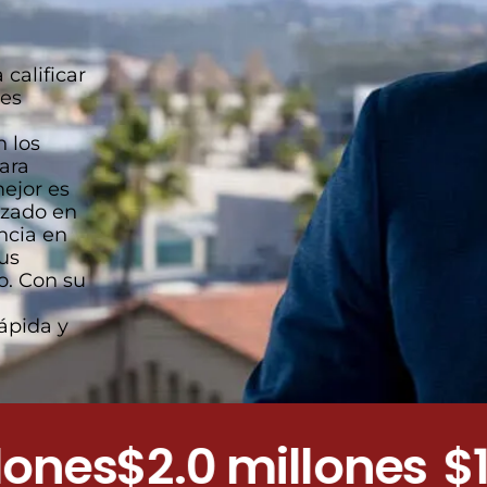
calificar
tes
 los
Para
ejor es
izado en
ncia en
us
o. Con su
ápida y
es
$2.0 millones
$1.0 