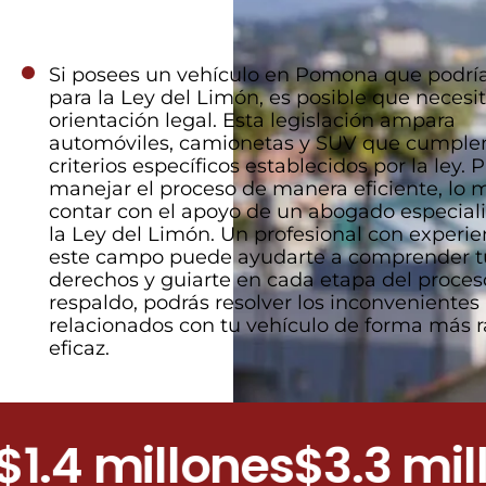
Si posees un vehículo en Pomona que podría 
para la Ley del Limón, es posible que necesi
orientación legal. Esta legislación ampara
automóviles, camionetas y SUV que cumplen
criterios específicos establecidos por la ley. 
manejar el proceso de manera eficiente, lo m
contar con el apoyo de un abogado especial
la Ley del Limón. Un profesional con experie
este campo puede ayudarte a comprender t
derechos y guiarte en cada etapa del proces
respaldo, podrás resolver los inconvenientes
relacionados con tu vehículo de forma más r
eficaz.
4 millones
$3.3 millon