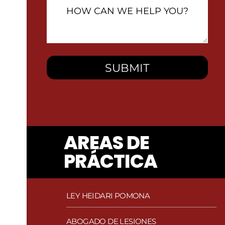
How
Can
We
Help
You?
AREAS DE
PRÁCTICA
LEY HEIDARI POMONA
ABOGADO DE LESIONES