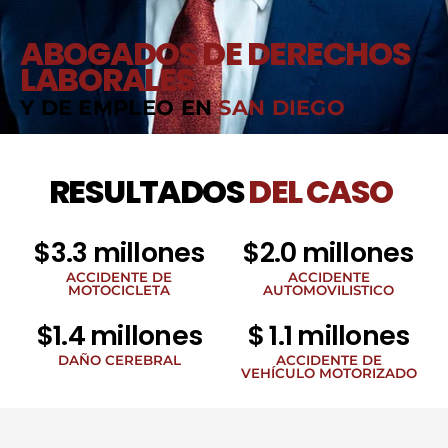
ABOGADOS DE DERECHOS
LABORALES
Y DE EMPLEO EN
SAN DIEGO
RESULTADOS
DEL CASO
$3.3 millones
$2.0 millones
ACCIDENTE DE
ACCIDENTE
MOTOCICLETA
AUTOMOVILISTICO
$1.4 millones
$ 1.1 millones
DAÑO CEREBRAL
ACCIDENTE DE
VEHÍCULO MOTORIZADO