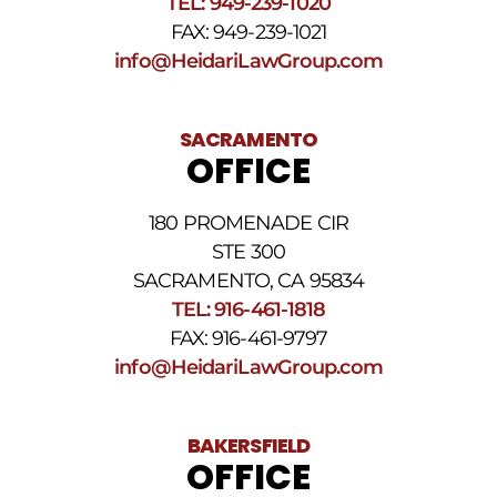
TEL: 949-239-1020
HELP.
Responda
FAX: 949-239-1021
STOP
info@HeidariLawGroup.com
para
darse
de
baja.
SACRAMENTO
Revise
OFFICE
nuestra
Política
de
180 PROMENADE CIR
privacidad
STE 300
y
nuestros
SACRAMENTO, CA 95834
Términos
TEL: 916-461-1818
y
FAX: 916-461-9797
condiciones
de
info@HeidariLawGroup.com
SMS
.
BAKERSFIELD
OFFICE