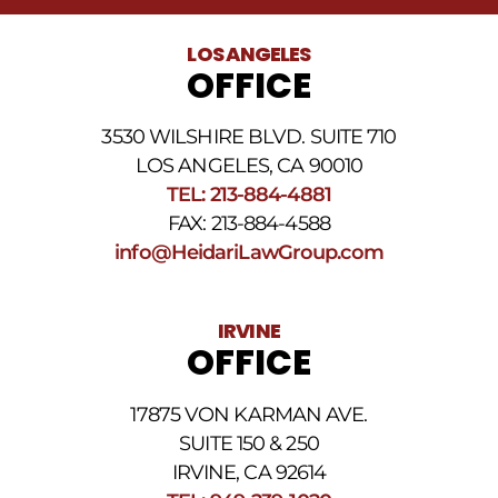
legales
al
LOS ANGELES
número
OFFICE
de
teléfono
proporcionado
3530 WILSHIRE BLVD. SUITE 710
arriba.
La
LOS ANGELES, CA 90010
frecuencia
TEL: 213-884-4881
de
FAX: 213-884-4588
los
SMS
info@HeidariLawGroup.com
puede
variar.
Pueden
IRVINE
aplicarse
OFFICE
cargos
por
datos.
17875 VON KARMAN AVE.
Para
obtener
SUITE 150 & 250
ayuda,
IRVINE, CA 92614
responda