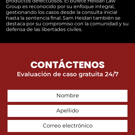
productos defectuosos. El bufete Heidari Law
Group es reconocido por su enfoque integral,
gestionando los casos desde la consulta inicial
hasta la sentencia final. Sam Heidari también se
destaca por su compromiso con la comunidad y su
defensa de las libertades civiles.
CONTÁCTENOS
Evaluación de caso gratuita 24/7
First
Contact
Name
Last
Name
Email
Address