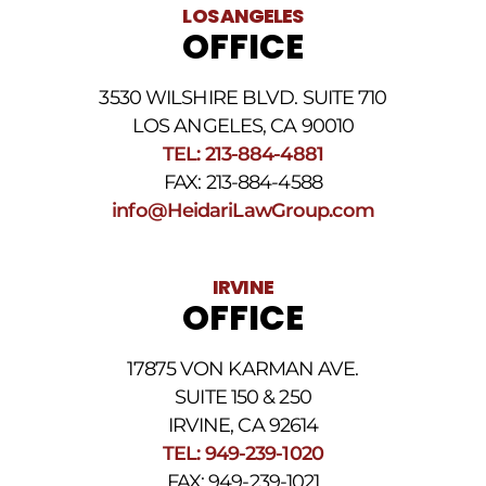
al
LOS ANGELES
número
OFFICE
de
teléfono
proporcionado
3530 WILSHIRE BLVD. SUITE 710
arriba.
La
LOS ANGELES, CA 90010
frecuencia
TEL: 213-884-4881
de
FAX: 213-884-4588
los
SMS
info@HeidariLawGroup.com
puede
variar.
Pueden
IRVINE
aplicarse
OFFICE
cargos
por
datos.
17875 VON KARMAN AVE.
Para
obtener
SUITE 150 & 250
ayuda,
IRVINE, CA 92614
responda
TEL: 949-239-1020
HELP.
Responda
FAX: 949-239-1021