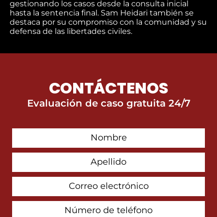
gestionando los casos desde la consulta inicial
hasta la sentencia final. Sam Heidari también se
destaca por su compromiso con la comunidad y su
defensa de las libertades civiles.
CONTÁCTENOS
Evaluación de caso gratuita 24/7
First
Contact
Name
Last
Name
Email
Address
Phone
Number