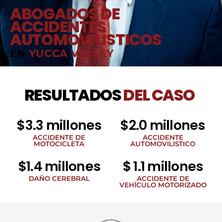
ABOGADOS DE
ACCIDENTES
AUTOMOVILÍSTICOS
EN
YUCCA VALLEY
RESULTADOS
DEL CASO
$3.3 millones
$2.0 millones
ACCIDENTE DE
ACCIDENTE
MOTOCICLETA
AUTOMOVILISTICO
$1.4 millones
$ 1.1 millones
DAÑO CEREBRAL
ACCIDENTE DE
VEHÍCULO MOTORIZADO