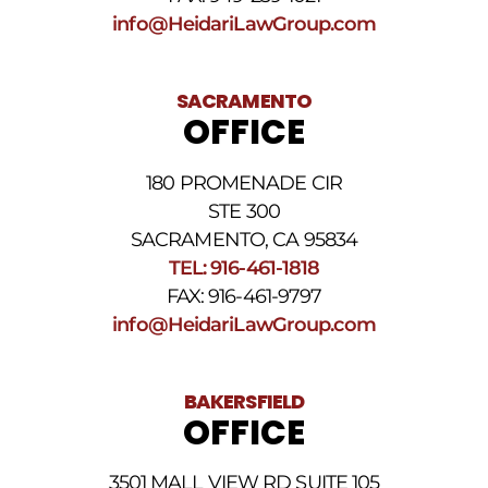
STOP
info@HeidariLawGroup.com
para
darse
de
baja.
SACRAMENTO
Revise
OFFICE
nuestra
Política
de
180 PROMENADE CIR
privacidad
STE 300
y
nuestros
SACRAMENTO, CA 95834
Términos
TEL: 916-461-1818
y
FAX: 916-461-9797
condiciones
de
info@HeidariLawGroup.com
SMS
.
BAKERSFIELD
OFFICE
3501 MALL VIEW RD SUITE 105