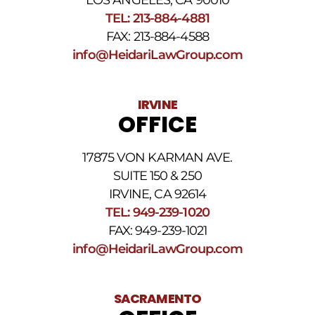
frecuencia
TEL: 213-884-4881
de
FAX: 213-884-4588
los
SMS
info@HeidariLawGroup.com
puede
variar.
Pueden
IRVINE
aplicarse
OFFICE
cargos
por
datos.
17875 VON KARMAN AVE.
Para
obtener
SUITE 150 & 250
ayuda,
IRVINE, CA 92614
responda
TEL: 949-239-1020
HELP.
Responda
FAX: 949-239-1021
STOP
info@HeidariLawGroup.com
para
darse
de
baja.
SACRAMENTO
Revise