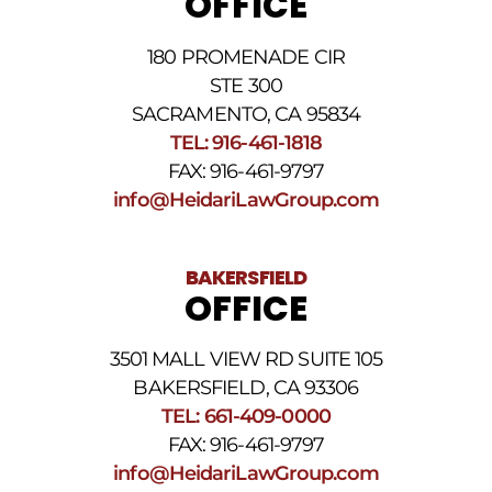
OFFICE
nuestra
Política
de
180 PROMENADE CIR
privacidad
STE 300
y
nuestros
SACRAMENTO, CA 95834
Términos
TEL: 916-461-1818
y
FAX: 916-461-9797
condiciones
de
info@HeidariLawGroup.com
SMS
.
BAKERSFIELD
OFFICE
3501 MALL VIEW RD SUITE 105
BAKERSFIELD, CA 93306
TEL: 661-409-0000
FAX: 916-461-9797
info@HeidariLawGroup.com