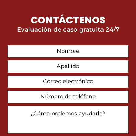
CONTÁCTENOS
Evaluación de caso gratuita 24/7
First
Contact
Name
Last
Name
Email
Address
Phone
Number
How
Can
We
Help
You?