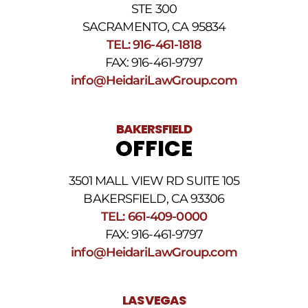
STE 300
y
nuestros
SACRAMENTO, CA 95834
Términos
TEL: 916-461-1818
y
FAX: 916-461-9797
condiciones
de
info@HeidariLawGroup.com
SMS
.
BAKERSFIELD
OFFICE
3501 MALL VIEW RD SUITE 105
BAKERSFIELD, CA 93306
TEL: 661-409-0000
FAX: 916-461-9797
info@HeidariLawGroup.com
LAS VEGAS