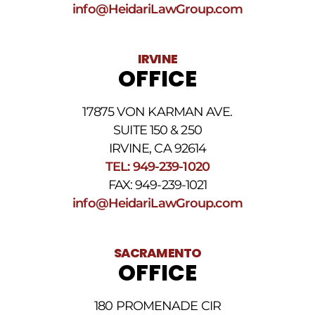
SMS
info@HeidariLawGroup.com
puede
variar.
Pueden
IRVINE
aplicarse
OFFICE
cargos
por
datos.
17875 VON KARMAN AVE.
Para
obtener
SUITE 150 & 250
ayuda,
IRVINE, CA 92614
responda
TEL: 949-239-1020
HELP.
Responda
FAX: 949-239-1021
STOP
info@HeidariLawGroup.com
para
darse
de
baja.
SACRAMENTO
Revise
OFFICE
nuestra
Política
de
180 PROMENADE CIR
privacidad