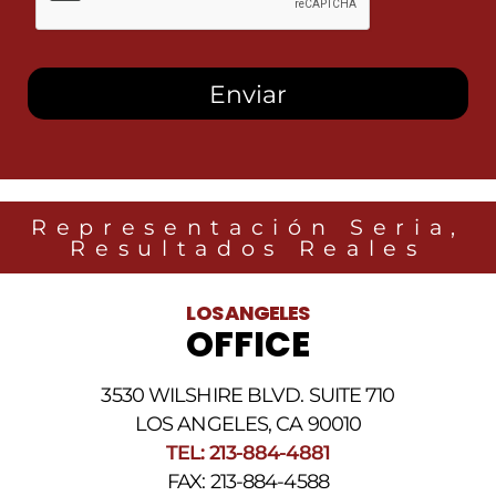
esta
casilla,
autorizo
recibir
mensajes
SMS
de
Heidari
Law
Group
relacionados
Representación Seria,
con
Resultados Reales
noticias
legales
al
LOS ANGELES
número
OFFICE
de
teléfono
proporcionado
3530 WILSHIRE BLVD. SUITE 710
arriba.
La
LOS ANGELES, CA 90010
frecuencia
TEL: 213-884-4881
de
FAX: 213-884-4588
los