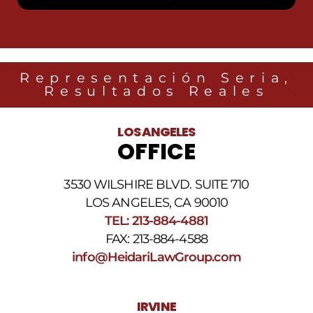
SMS
de
Heidari
Law
Group
relacionados
Representación Seria,
con
Resultados Reales
noticias
legales
al
LOS ANGELES
número
OFFICE
de
teléfono
proporcionado
3530 WILSHIRE BLVD. SUITE 710
arriba.
La
LOS ANGELES, CA 90010
frecuencia
TEL: 213-884-4881
de
FAX: 213-884-4588
los
SMS
info@HeidariLawGroup.com
puede
variar.
Pueden
IRVINE
aplicarse