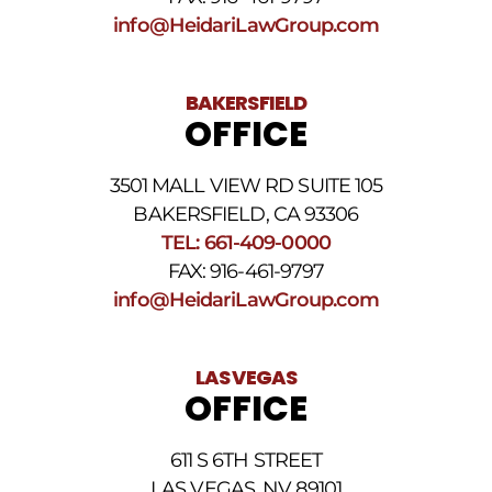
condiciones
de
info@HeidariLawGroup.com
SMS
.
BAKERSFIELD
OFFICE
3501 MALL VIEW RD SUITE 105
BAKERSFIELD, CA 93306
TEL: 661-409-0000
FAX: 916-461-9797
info@HeidariLawGroup.com
LAS VEGAS
OFFICE
611 S 6TH STREET
LAS VEGAS, NV 89101