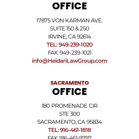
OFFICE
cargos
por
datos.
17875 VON KARMAN AVE.
Para
obtener
SUITE 150 & 250
ayuda,
IRVINE, CA 92614
responda
TEL: 949-239-1020
HELP.
Responda
FAX: 949-239-1021
STOP
info@HeidariLawGroup.com
para
darse
de
baja.
SACRAMENTO
Revise
OFFICE
nuestra
Política
de
180 PROMENADE CIR
privacidad
STE 300
y
nuestros
SACRAMENTO, CA 95834
Términos
TEL: 916-461-1818
y
FAX: 916-461-9797