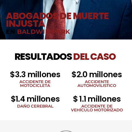
ABOGADOS DE MUERTE
INJUSTA
EN
BALDWIN PARK
RESULTADOS
DEL CASO
$3.3 millones
$2.0 millones
ACCIDENTE DE
ACCIDENTE
MOTOCICLETA
AUTOMOVILISTICO
$1.4 millones
$ 1.1 millones
DAÑO CEREBRAL
ACCIDENTE DE
VEHÍCULO MOTORIZADO