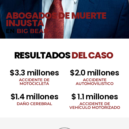
ABOGADOS DE MUERTE
INJUSTA
EN
BIG BEAR
RESULTADOS
DEL CASO
$3.3 millones
$2.0 millones
ACCIDENTE DE
ACCIDENTE
MOTOCICLETA
AUTOMOVILISTICO
$1.4 millones
$ 1.1 millones
DAÑO CEREBRAL
ACCIDENTE DE
VEHÍCULO MOTORIZADO