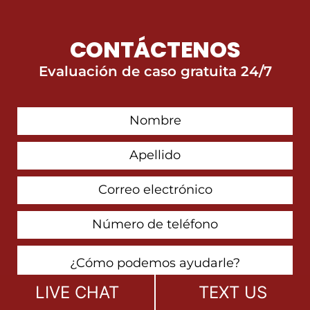
CONTÁCTENOS
Evaluación de caso gratuita 24/7
First
Contact
Name
Last
Name
Email
Address
Phone
Number
How
Can
We
LIVE CHAT
TEXT US
Help
You?