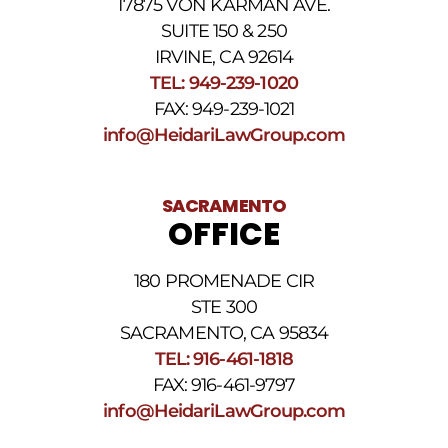
17875 VON KARMAN AVE.
Para
obtener
SUITE 150 & 250
ayuda,
IRVINE, CA 92614
responda
TEL: 949-239-1020
HELP.
Responda
FAX: 949-239-1021
STOP
info@HeidariLawGroup.com
para
darse
de
baja.
SACRAMENTO
Revise
OFFICE
nuestra
Política
de
180 PROMENADE CIR
privacidad
STE 300
y
nuestros
SACRAMENTO, CA 95834
Términos
TEL: 916-461-1818
y
FAX: 916-461-9797
condiciones
de
info@HeidariLawGroup.com
SMS
.