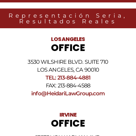
Group
relacionados
Representación Seria,
con
Resultados Reales
noticias
legales
al
LOS ANGELES
número
OFFICE
de
teléfono
proporcionado
3530 WILSHIRE BLVD. SUITE 710
arriba.
La
LOS ANGELES, CA 90010
frecuencia
TEL: 213-884-4881
de
FAX: 213-884-4588
los
SMS
info@HeidariLawGroup.com
puede
variar.
Pueden
IRVINE
aplicarse
OFFICE
cargos
por
datos.