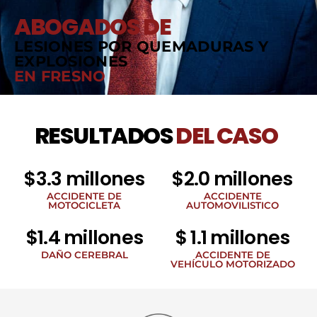
ABOGADOS DE
LESIONES POR QUEMADURAS Y
EXPLOSIONES
EN FRESNO
RESULTADOS
DEL CASO
$3.3 millones
$2.0 millones
ACCIDENTE DE
ACCIDENTE
MOTOCICLETA
AUTOMOVILISTICO
$1.4 millones
$ 1.1 millones
DAÑO CEREBRAL
ACCIDENTE DE
VEHÍCULO MOTORIZADO