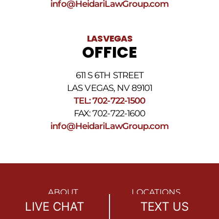
info@HeidariLawGroup.com
LAS VEGAS
OFFICE
611 S 6TH STREET
LAS VEGAS, NV 89101
TEL: 702-722-1500
FAX: 702-722-1600
info@HeidariLawGroup.com
ABOUT
LOCATIONS
LIVE CHAT
TEXT US
OUR MISSION
REFERRALS