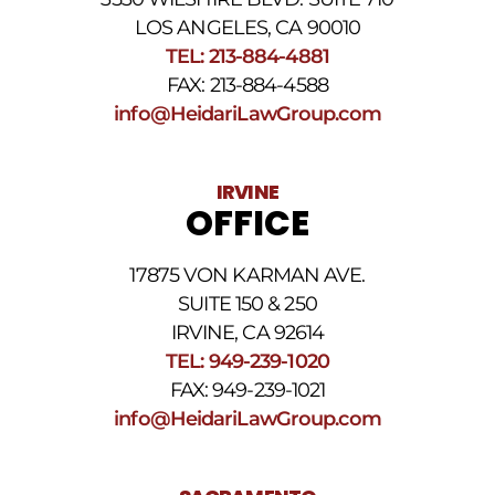
arriba.
La
LOS ANGELES, CA 90010
frecuencia
TEL: 213-884-4881
de
FAX: 213-884-4588
los
SMS
info@HeidariLawGroup.com
puede
variar.
Pueden
IRVINE
aplicarse
OFFICE
cargos
por
datos.
17875 VON KARMAN AVE.
Para
obtener
SUITE 150 & 250
ayuda,
IRVINE, CA 92614
responda
TEL: 949-239-1020
HELP.
Responda
FAX: 949-239-1021
STOP
info@HeidariLawGroup.com
para
darse
de
baja.