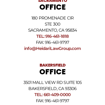
SACRAMENTO
Revise
OFFICE
nuestra
Política
de
180 PROMENADE CIR
privacidad
STE 300
y
nuestros
SACRAMENTO, CA 95834
Términos
TEL: 916-461-1818
y
FAX: 916-461-9797
condiciones
de
info@HeidariLawGroup.com
SMS
.
BAKERSFIELD
OFFICE
3501 MALL VIEW RD SUITE 105
BAKERSFIELD, CA 93306
TEL: 661-409-0000
FAX: 916-461-9797