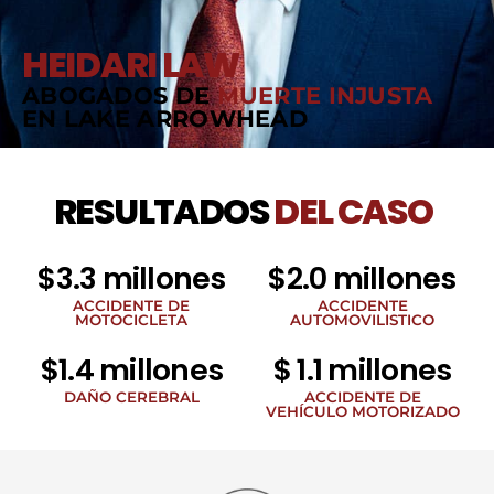
HEIDARI LAW
ABOGADOS DE
MUERTE INJUSTA
EN LAKE ARROWHEAD
RESULTADOS
DEL CASO
$3.3 millones
$2.0 millones
ACCIDENTE DE
ACCIDENTE
MOTOCICLETA
AUTOMOVILISTICO
$1.4 millones
$ 1.1 millones
DAÑO CEREBRAL
ACCIDENTE DE
VEHÍCULO MOTORIZADO