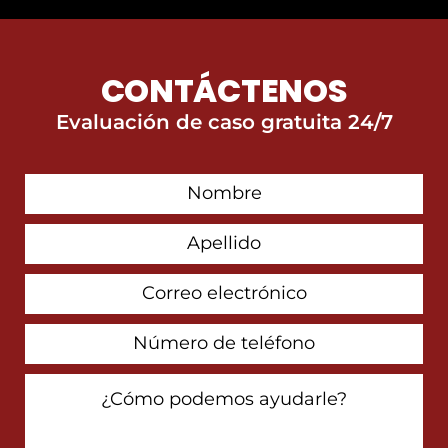
CONTÁCTENOS
Evaluación de caso gratuita 24/7
First
Contact
Name
Last
Name
Email
Address
Phone
Number
How
Can
We
Help