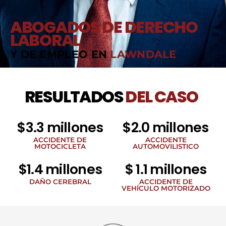
ABOGADOS DE DERECHO
LABORAL
Y DE EMPLEO EN
LAWNDALE
RESULTADOS
DEL CASO
$3.3 millones
$2.0 millones
ACCIDENTE DE
ACCIDENTE
MOTOCICLETA
AUTOMOVILISTICO
$1.4 millones
$ 1.1 millones
DAÑO CEREBRAL
ACCIDENTE DE
VEHÍCULO MOTORIZADO