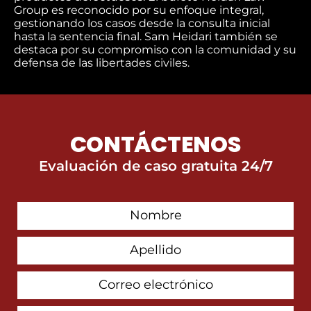
Group es reconocido por su enfoque integral,
gestionando los casos desde la consulta inicial
hasta la sentencia final. Sam Heidari también se
destaca por su compromiso con la comunidad y su
defensa de las libertades civiles.
CONTÁCTENOS
Evaluación de caso gratuita 24/7
First
Contact
Name
Last
Name
Email
Address