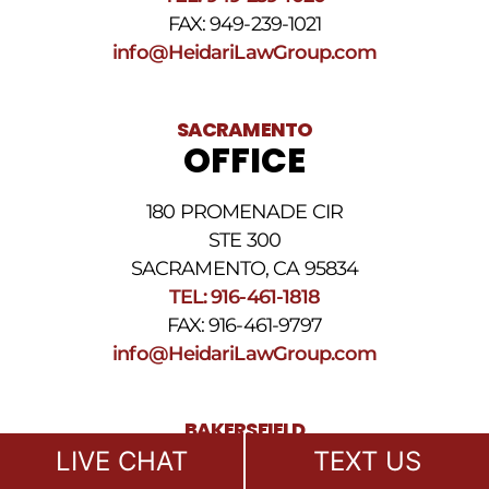
Responda
FAX: 949-239-1021
STOP
info@HeidariLawGroup.com
para
darse
de
baja.
SACRAMENTO
Revise
OFFICE
nuestra
Política
de
180 PROMENADE CIR
privacidad
STE 300
y
nuestros
SACRAMENTO, CA 95834
Términos
TEL: 916-461-1818
y
FAX: 916-461-9797
condiciones
de
info@HeidariLawGroup.com
SMS
.
BAKERSFIELD
OFFICE
LIVE CHAT
TEXT US