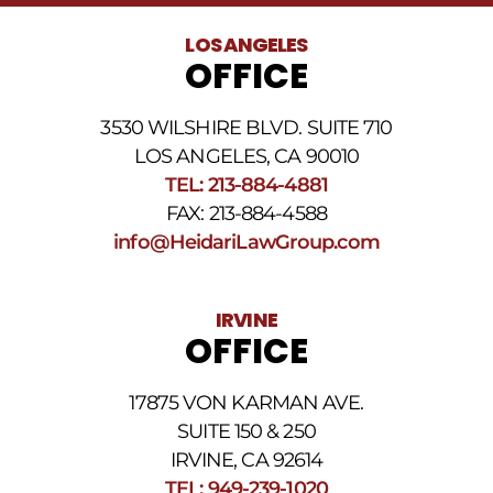
legales
al
LOS ANGELES
número
OFFICE
de
teléfono
proporcionado
3530 WILSHIRE BLVD. SUITE 710
arriba.
La
LOS ANGELES, CA 90010
frecuencia
TEL: 213-884-4881
de
FAX: 213-884-4588
los
SMS
info@HeidariLawGroup.com
puede
variar.
Pueden
IRVINE
aplicarse
OFFICE
cargos
por
datos.
17875 VON KARMAN AVE.
Para
obtener
SUITE 150 & 250
ayuda,
IRVINE, CA 92614
responda
TEL: 949-239-1020
HELP.