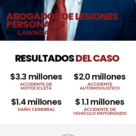
ABOGADOS DE LESIONES
PERSONALES
EN
LAWNDALE
RESULTADOS
DEL CASO
$3.3 millones
$2.0 millones
ACCIDENTE DE
ACCIDENTE
MOTOCICLETA
AUTOMOVILISTICO
$1.4 millones
$ 1.1 millones
DAÑO CEREBRAL
ACCIDENTE DE
VEHÍCULO MOTORIZADO