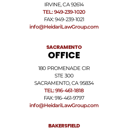
ayuda,
IRVINE, CA 92614
responda
TEL: 949-239-1020
HELP.
Responda
FAX: 949-239-1021
STOP
info@HeidariLawGroup.com
para
darse
de
baja.
SACRAMENTO
Revise
OFFICE
nuestra
Política
de
180 PROMENADE CIR
privacidad
STE 300
y
nuestros
SACRAMENTO, CA 95834
Términos
TEL: 916-461-1818
y
FAX: 916-461-9797
condiciones
de
info@HeidariLawGroup.com
SMS
.
BAKERSFIELD