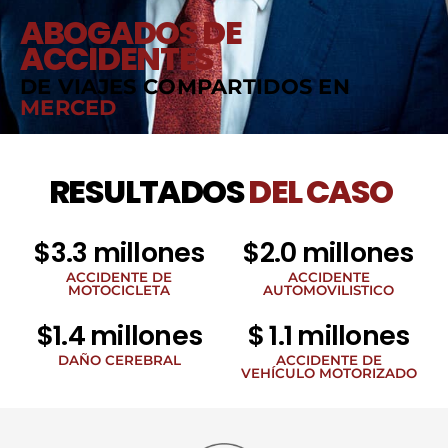
ABOGADOS DE
ACCIDENTES
DE VIAJES COMPARTIDOS EN
MERCED
RESULTADOS
DEL CASO
$3.3 millones
$2.0 millones
ACCIDENTE DE
ACCIDENTE
MOTOCICLETA
AUTOMOVILISTICO
$1.4 millones
$ 1.1 millones
DAÑO CEREBRAL
ACCIDENTE DE
VEHÍCULO MOTORIZADO