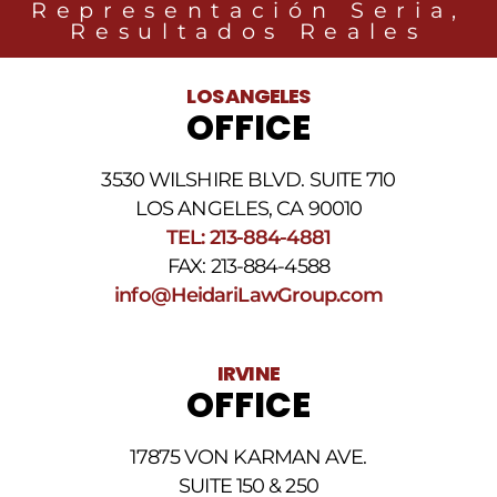
Representación Seria,
con
Resultados Reales
noticias
legales
al
LOS ANGELES
número
OFFICE
de
teléfono
proporcionado
3530 WILSHIRE BLVD. SUITE 710
arriba.
La
LOS ANGELES, CA 90010
frecuencia
TEL: 213-884-4881
de
FAX: 213-884-4588
los
SMS
info@HeidariLawGroup.com
puede
variar.
Pueden
IRVINE
aplicarse
OFFICE
cargos
por
datos.
17875 VON KARMAN AVE.
Para
obtener
SUITE 150 & 250