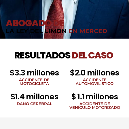
ABOGADO DE
LA LEY DEL LIMÓN
EN MERCED
RESULTADOS
DEL CASO
$3.3 millones
$2.0 millones
ACCIDENTE DE
ACCIDENTE
MOTOCICLETA
AUTOMOVILISTICO
$1.4 millones
$ 1.1 millones
DAÑO CEREBRAL
ACCIDENTE DE
VEHÍCULO MOTORIZADO