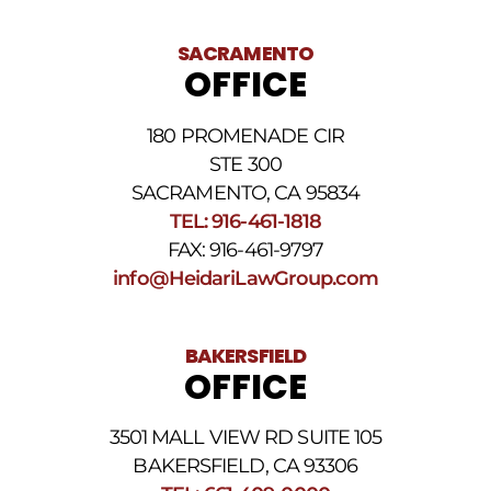
darse
de
baja.
SACRAMENTO
Revise
OFFICE
nuestra
Política
de
180 PROMENADE CIR
privacidad
STE 300
y
nuestros
SACRAMENTO, CA 95834
Términos
TEL: 916-461-1818
y
FAX: 916-461-9797
condiciones
de
info@HeidariLawGroup.com
SMS
.
BAKERSFIELD
OFFICE
3501 MALL VIEW RD SUITE 105
BAKERSFIELD, CA 93306