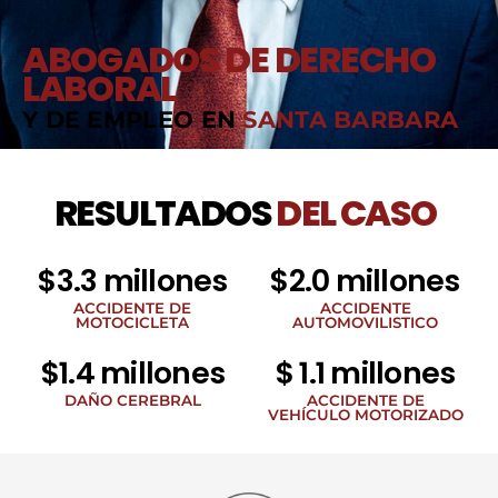
ABOGADOS DE DERECHO
LABORAL
Y DE EMPLEO EN
SANTA BARBARA
RESULTADOS
DEL CASO
$3.3 millones
$2.0 millones
ACCIDENTE DE
ACCIDENTE
MOTOCICLETA
AUTOMOVILISTICO
$1.4 millones
$ 1.1 millones
DAÑO CEREBRAL
ACCIDENTE DE
VEHÍCULO MOTORIZADO