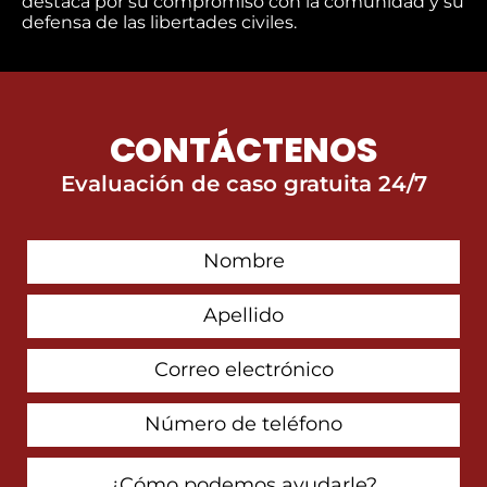
destaca por su compromiso con la comunidad y su
defensa de las libertades civiles.
CONTÁCTENOS
Evaluación de caso gratuita 24/7
First
Contact
Name
Last
Name
Email
Address
Phone
Number
How