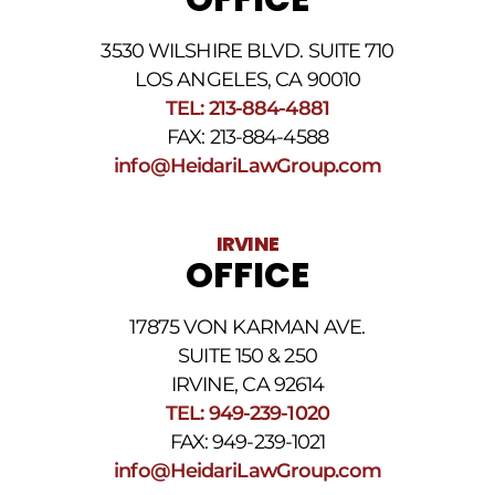
teléfono
proporcionado
3530 WILSHIRE BLVD. SUITE 710
arriba.
La
LOS ANGELES, CA 90010
frecuencia
TEL: 213-884-4881
de
FAX: 213-884-4588
los
SMS
info@HeidariLawGroup.com
puede
variar.
Pueden
IRVINE
aplicarse
OFFICE
cargos
por
datos.
17875 VON KARMAN AVE.
Para
obtener
SUITE 150 & 250
ayuda,
IRVINE, CA 92614
responda
TEL: 949-239-1020
HELP.
Responda
FAX: 949-239-1021
STOP
info@HeidariLawGroup.com
para