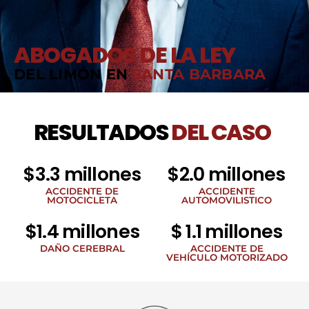
ABOGADOS DE LA LEY
DEL LIMÓN EN
SANTA BARBARA
RESULTADOS
DEL CASO
$3.3 millones
$2.0 millones
ACCIDENTE DE
ACCIDENTE
MOTOCICLETA
AUTOMOVILISTICO
$1.4 millones
$ 1.1 millones
DAÑO CEREBRAL
ACCIDENTE DE
VEHÍCULO MOTORIZADO