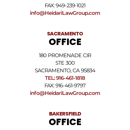
Responda
FAX: 949-239-1021
STOP
info@HeidariLawGroup.com
para
darse
de
baja.
SACRAMENTO
Revise
OFFICE
nuestra
Política
de
180 PROMENADE CIR
privacidad
STE 300
y
nuestros
SACRAMENTO, CA 95834
Términos
TEL: 916-461-1818
y
FAX: 916-461-9797
condiciones
de
info@HeidariLawGroup.com
SMS
.
BAKERSFIELD
OFFICE