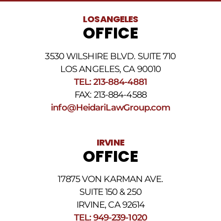
legales
al
LOS ANGELES
número
OFFICE
de
teléfono
proporcionado
3530 WILSHIRE BLVD. SUITE 710
arriba.
La
LOS ANGELES, CA 90010
frecuencia
TEL: 213-884-4881
de
FAX: 213-884-4588
los
SMS
info@HeidariLawGroup.com
puede
variar.
Pueden
IRVINE
aplicarse
OFFICE
cargos
por
datos.
17875 VON KARMAN AVE.
Para
obtener
SUITE 150 & 250
ayuda,
IRVINE, CA 92614
responda
TEL: 949-239-1020
HELP.