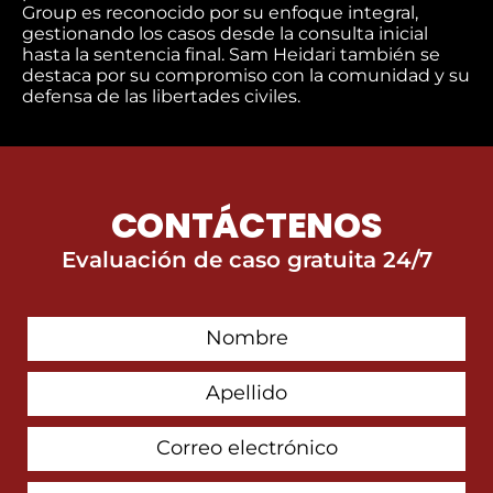
Group es reconocido por su enfoque integral,
gestionando los casos desde la consulta inicial
hasta la sentencia final. Sam Heidari también se
destaca por su compromiso con la comunidad y su
defensa de las libertades civiles.
CONTÁCTENOS
Evaluación de caso gratuita 24/7
First
Contact
Name
Last
Name
Email
Address
Phone