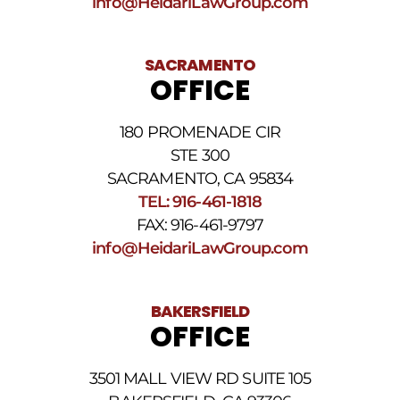
info@HeidariLawGroup.com
para
darse
de
baja.
SACRAMENTO
Revise
OFFICE
nuestra
Política
de
180 PROMENADE CIR
privacidad
STE 300
y
nuestros
SACRAMENTO, CA 95834
Términos
TEL: 916-461-1818
y
FAX: 916-461-9797
condiciones
de
info@HeidariLawGroup.com
SMS
.
BAKERSFIELD
OFFICE
3501 MALL VIEW RD SUITE 105