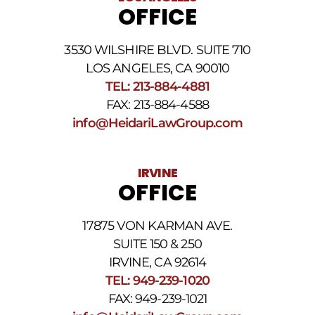
número
OFFICE
de
teléfono
proporcionado
3530 WILSHIRE BLVD. SUITE 710
arriba.
La
LOS ANGELES, CA 90010
frecuencia
TEL: 213-884-4881
de
FAX: 213-884-4588
los
SMS
info@HeidariLawGroup.com
puede
variar.
Pueden
IRVINE
aplicarse
OFFICE
cargos
por
datos.
17875 VON KARMAN AVE.
Para
obtener
SUITE 150 & 250
ayuda,
IRVINE, CA 92614
responda
TEL: 949-239-1020
HELP.
Responda
FAX: 949-239-1021
STOP