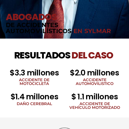
ABOGADOS
DE ACCIDENTES
AUTOMOVILÍSTICOS
EN SYLMAR
RESULTADOS
DEL CASO
$3.3 millones
$2.0 millones
ACCIDENTE DE
ACCIDENTE
MOTOCICLETA
AUTOMOVILISTICO
$1.4 millones
$ 1.1 millones
DAÑO CEREBRAL
ACCIDENTE DE
VEHÍCULO MOTORIZADO