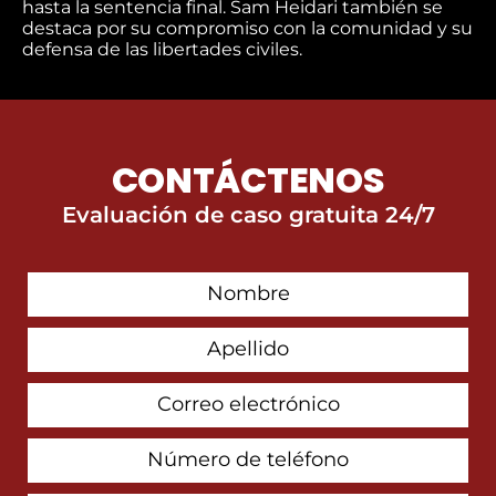
hasta la sentencia final. Sam Heidari también se
destaca por su compromiso con la comunidad y su
defensa de las libertades civiles.
CONTÁCTENOS
Evaluación de caso gratuita 24/7
First
Contact
Name
Last
Name
Email
Address
Phone
Number